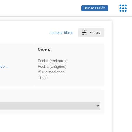
Servic
Iniciar sesión
Educa
Limpiar filtros
Filtros
Orden:
Fecha (recientes)
ico
Fecha (antiguos)
Visualizaciones
Título