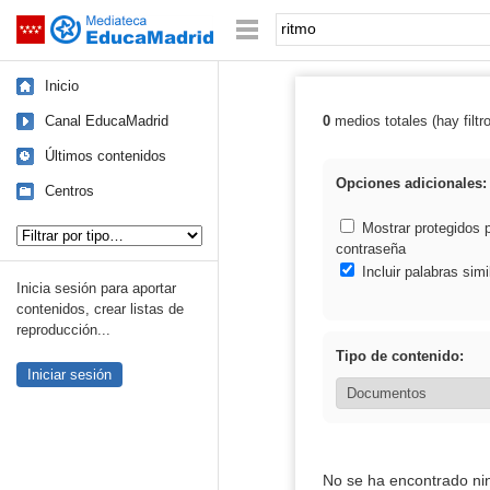
Mediateca de EducaMadrid
Saltar navegación
Palabra o frase:
Inicio
Canal EducaMadrid
0
medios totales (hay filtr
Resultados de: 
Últimos contenidos
Opciones adicionales:
Centros
Tipo de contenido:
Mostrar protegidos 
contraseña
Incluir palabras simi
Inicia sesión para aportar
contenidos, crear listas de
reproducción...
Tipo de contenido:
Iniciar sesión
No se ha encontrado ni