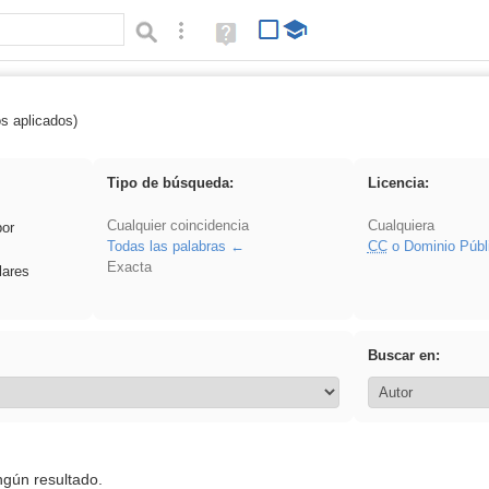
Búsqueda avanzada
Ayuda
(en
ventana
nueva)
os aplicados)
ritmo
Tipo de búsqueda:
Licencia:
Cualquier coincidencia
Cualquiera
por
Todas las palabras
CC
o Dominio Públ
Exacta
lares
Buscar en:
ngún resultado.