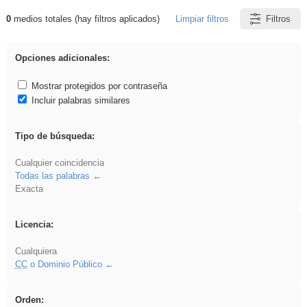
0
medios totales (hay filtros aplicados)
Limpiar filtros
Filtros
Resultados de: ritmo
Opciones adicionales:
Mostrar protegidos por contraseña
Incluir palabras similares
Tipo de búsqueda:
Cualquier coincidencia
Todas las palabras
Exacta
Licencia:
Cualquiera
CC
o Dominio Público
Orden: