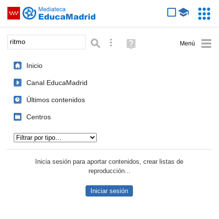
Mediateca de EducaMadrid
Saltar navegación
Servic
Educa
Palabra o frase:
Búsqueda avanzada
Ayuda
(en
ventana
Inicio
nueva)
Canal EducaMadrid
Últimos contenidos
Centros
Tipo de contenido:
Inicia sesión para aportar contenidos, crear listas de
reproducción...
Iniciar sesión