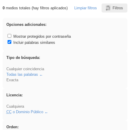
0
medios totales (hay filtros aplicados)
Limpiar filtros
Filtros
Resultados de: ritmo
Opciones adicionales:
Mostrar protegidos por contraseña
Incluir palabras similares
Tipo de búsqueda:
Cualquier coincidencia
Todas las palabras
Exacta
Licencia:
Cualquiera
CC
o Dominio Público
Orden: