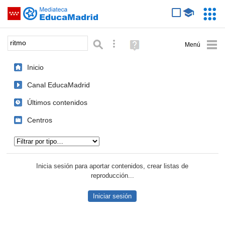
Mediateca de EducaMadrid
Saltar navegación
Servic
Educa
Palabra o frase:
Búsqueda avanzada
Ayuda
(en
ventana
Inicio
nueva)
Canal EducaMadrid
Últimos contenidos
Centros
Tipo de contenido:
Inicia sesión para aportar contenidos, crear listas de
reproducción...
Iniciar sesión