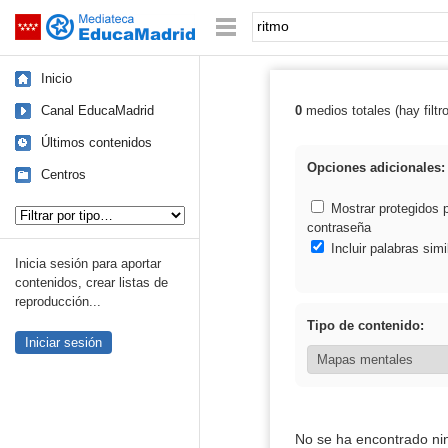
Mediateca de EducaMadrid
Saltar navegación
Palabra o frase:
Inicio
Canal EducaMadrid
0
medios totales (hay filtr
Resultados de: 
Últimos contenidos
Opciones adicionales:
Centros
Tipo de contenido:
Mostrar protegidos 
contraseña
Incluir palabras simi
Inicia sesión para aportar
contenidos, crear listas de
reproducción...
Tipo de contenido:
Iniciar sesión
No se ha encontrado ni