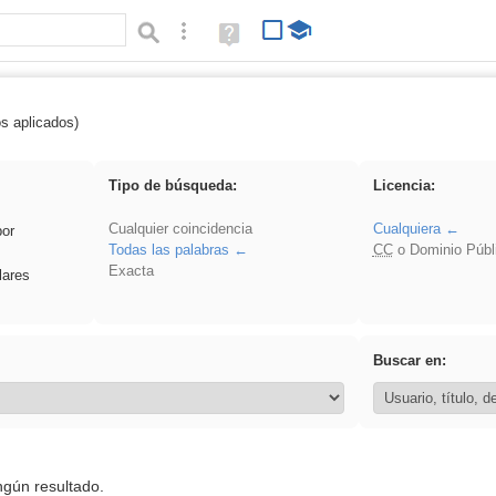
Búsqueda avanzada
Ayuda
(en
ventana
nueva)
os aplicados)
ritmo
Tipo de búsqueda:
Licencia:
Cualquier coincidencia
Cualquiera
por
Todas las palabras
CC
o Dominio Públ
Exacta
lares
Buscar en:
ngún resultado.