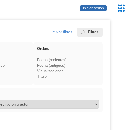
Servic
Iniciar sesión
Educa
Limpiar filtros
Filtros
Orden:
Fecha (recientes)
ico
Fecha (antiguos)
Visualizaciones
Título