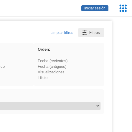
Servic
Iniciar sesión
Educa
Limpiar filtros
Filtros
Orden:
Fecha (recientes)
ico
Fecha (antiguos)
Visualizaciones
Título