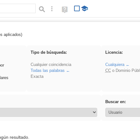
Búsqueda avanzada
Ayuda
(en
ventana
nueva)
os aplicados)
ritmo
Tipo de búsqueda:
Licencia:
Cualquier coincidencia
Cualquiera
por
Todas las palabras
CC
o Dominio Públ
Exacta
lares
Buscar en:
ngún resultado.