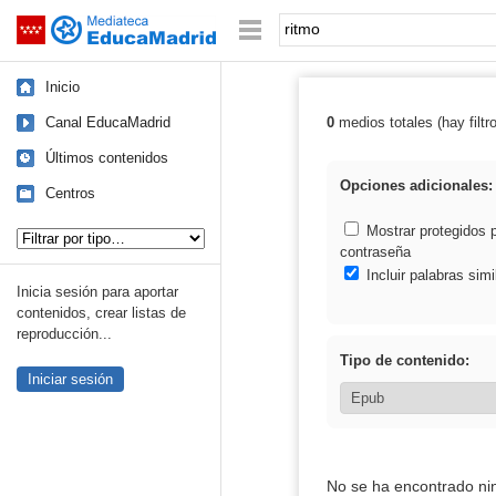
Mediateca de EducaMadrid
Saltar navegación
Palabra o frase:
Inicio
Canal EducaMadrid
0
medios totales (hay filtr
Resultados de: 
Últimos contenidos
Opciones adicionales:
Centros
Tipo de contenido:
Mostrar protegidos 
contraseña
Incluir palabras simi
Inicia sesión para aportar
contenidos, crear listas de
reproducción...
Tipo de contenido:
Iniciar sesión
No se ha encontrado ni