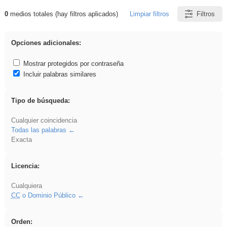
0
medios totales (hay filtros aplicados)
Limpiar filtros
Filtros
Resultados de: venganza
Opciones adicionales:
Mostrar protegidos por contraseña
Incluir palabras similares
Tipo de búsqueda:
Cualquier coincidencia
Todas las palabras
Exacta
Licencia:
Cualquiera
CC
o Dominio Público
Orden: