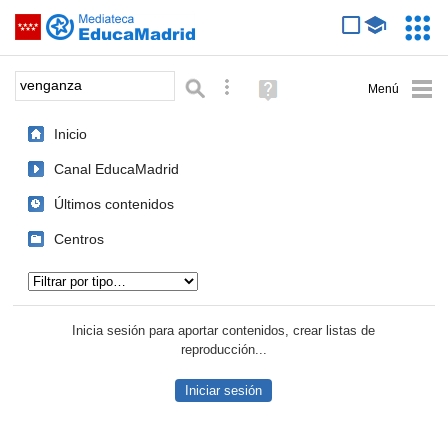
Mediateca de EducaMadrid
Saltar navegación
Servic
Educa
Palabra o frase:
Búsqueda avanzada
Ayuda
(en
ventana
Inicio
nueva)
Canal EducaMadrid
Últimos contenidos
Centros
Tipo de contenido:
Inicia sesión para aportar contenidos, crear listas de
reproducción...
Iniciar sesión