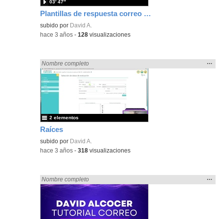
03′ 47″
Plantillas de respuesta correo Educamadrid
subido por
David A.
-
hace 3 años
-
128
visualizaciones
Mos
…
Encontrado «zaragoza» en:
Nombre completo
la
ubic
de l
bús
2 elementos
Raíces
subido por
David A.
-
hace 3 años
-
318
visualizaciones
Mos
…
Encontrado «zaragoza» en:
Nombre completo
la
ubic
de l
bús