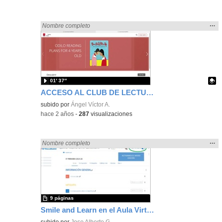
Mos
…
Encontrado «zaragoza» en:
Nombre completo
la
ubic
de l
bús
01′ 37″
ACCESO AL CLUB DE LECTURA DE MADREAD
Contenido educativo.
subido por
Ángel Víctor A.
-
hace 2 años
-
287
visualizaciones
Mos
…
Encontrado «zaragoza» en:
Nombre completo
la
ubic
de l
bús
9 páginas
Smile and Learn en el Aula Virtual Moodle
subido por
Jose Alberto G.