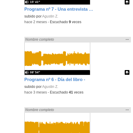
15′ 41″
Programa nº 7 - Una entrevista muy especial -
Contenido educativo.
subido por
Agustin Z.
-
hace 2 meses
-
Escuchado
9
veces
Mos
…
Encontrado «zaragoza» en:
Nombre completo
la
ubic
de l
bús
08′ 54″
Programa nº 6 - Día del libro -
Contenido educativo.
subido por
Agustin Z.
-
hace 3 meses
-
Escuchado
41
veces
Mos
…
Encontrado «zaragoza» en:
Nombre completo
la
ubic
de l
bús