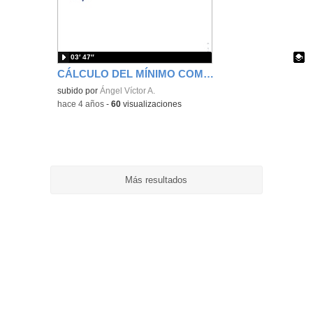
ubic
de l
bús
03′ 47″
CÁLCULO DEL MÍNIMO COMÚN MÚLTIPLO
Contenido educativo.
subido por
Ángel Víctor A.
-
hace 4 años
-
60
visualizaciones
Más resultados