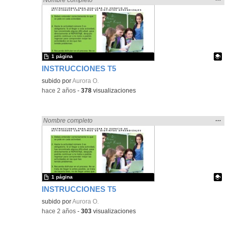
la
ubic
de l
bús
1 página
INSTRUCCIONES T5
Contenido educativo.
subido por
Aurora O.
-
hace 2 años
-
378
visualizaciones
Mos
…
Encontrado «zaragoza» en:
Nombre completo
la
ubic
de l
bús
1 página
INSTRUCCIONES T5
Contenido educativo.
subido por
Aurora O.
-
hace 2 años
-
303
visualizaciones