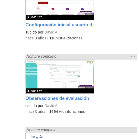
bús
04′ 59″
Configuración inicial usuario de educamadrid y reestablecimiento de contraseña
subido por
David A.
-
hace 3 años
-
118
visualizaciones
Mos
…
Encontrado «zaragoza» en:
Nombre completo
la
ubic
de l
bús
05′ 57″
Observaciones de evaluación
subido por
David A.
-
hace 3 años
-
1694
visualizaciones
Mos
…
Encontrado «zaragoza» en:
Nombre completo
la