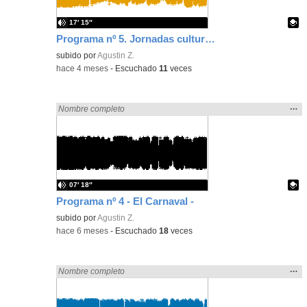
17′ 15″
Programa nº 5. Jornadas culturales
Contenido educativo.
subido por
Agustin Z.
-
hace 4 meses
-
Escuchado
11
veces
Mos
…
Encontrado «zaragoza» en:
Nombre completo
la
ubic
de l
bús
07′ 18″
Programa nº 4 - El Carnaval -
Contenido educativo.
subido por
Agustin Z.
-
hace 6 meses
-
Escuchado
18
veces
Mos
…
Encontrado «zaragoza» en:
Nombre completo
la
ubic
de l