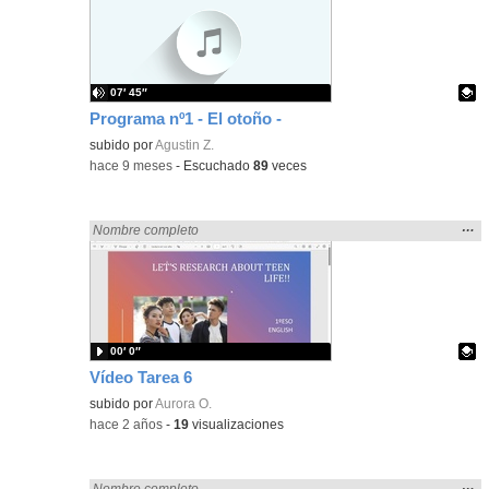
ubic
de l
bús
07′ 45″
Programa nº1 - El otoño -
- Contenido educativo
Contenido educativo.
subido por
Agustin Z.
-
hace 9 meses
-
Escuchado
89
veces
Mos
…
Encontrado «zaragoza» en:
Nombre completo
la
ubic
de l
bús
00′ 0″
Vídeo Tarea 6
Contenido educativo.
subido por
Aurora O.
-
hace 2 años
-
19
visualizaciones
Mos
…
Encontrado «zaragoza» en:
Nombre completo