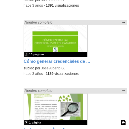
-
hace 3 años
-
1391
visualizaciones
Mos
…
Encontrado «zaragoza» en:
Nombre completo
la
ubic
de l
bús
10 páginas
Cómo generar credenciales de Educamadrid
subido por
Jose Alberto G.
-
hace 3 años
-
1139
visualizaciones
Mos
…
Encontrado «zaragoza» en:
Nombre completo
la
ubic
de l
bús
1 página