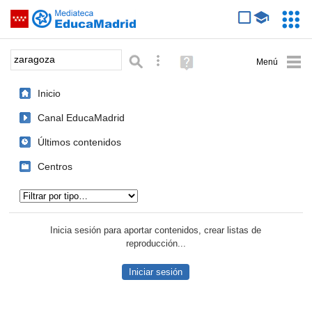
Mediateca de EducaMadrid
Saltar navegación
Servic
Educa
Palabra o frase:
Búsqueda avanzada
Ayuda
(en
ventana
Inicio
nueva)
Canal EducaMadrid
Últimos contenidos
Centros
Tipo de contenido:
Inicia sesión para aportar contenidos, crear listas de
reproducción...
Iniciar sesión