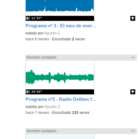
bús
11′ 57″
Programa nº 3 - El mes de enero y la Paz -
Contenido educativo.
subido por
Agustin Z.
-
hace 6 meses
-
Escuchado
2
veces
Mos
…
Encontrado «zaragoza» en:
Nombre completo
la
ubic
de l
bús
19′ 53″
Programa nº2 - Radio Delibes frecuencia, Feliz Navidad -
Contenido educativo.
subido por
Agustin Z.
-
hace 7 meses
-
Escuchado
131
veces
Mos
…
Encontrado «zaragoza» en:
Nombre completo
la