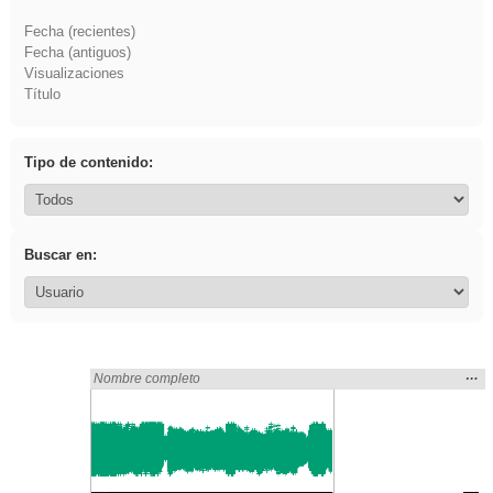
Fecha (recientes)
Fecha (antiguos)
Visualizaciones
Título
Tipo de contenido:
Buscar en:
Mos
…
Encontrado «zaragoza» en:
Nombre completo
la
ubic
de l
bús