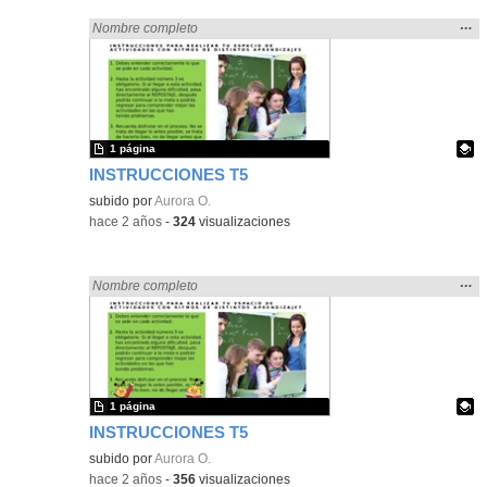
Mos
…
Encontrado «zaragoza» en:
Nombre completo
la
ubic
de l
bús
1 página
INSTRUCCIONES T5
Contenido educativo.
subido por
Aurora O.
-
hace 2 años
-
324
visualizaciones
Mos
…
Encontrado «zaragoza» en:
Nombre completo
la
ubic
de l
bús
1 página
INSTRUCCIONES T5
Contenido educativo.
subido por
Aurora O.
-
hace 2 años
-
356
visualizaciones