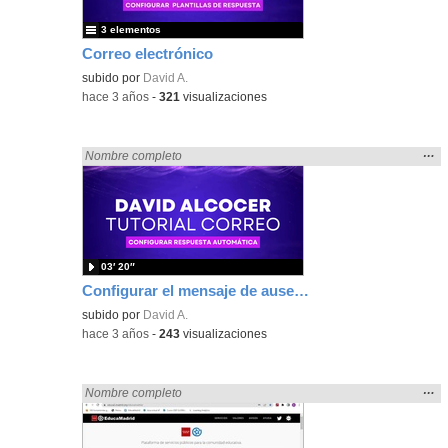
3 elementos
Correo electrónico
subido por
David A.
-
hace 3 años
-
321
visualizaciones
Mos
…
Encontrado «zaragoza» en:
Nombre completo
la
ubic
de l
bús
03′ 20″
Configurar el mensaje de ausencia
subido por
David A.
-
hace 3 años
-
243
visualizaciones
Mos
…
Encontrado «zaragoza» en:
Nombre completo
la
ubic
de l