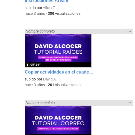
Instrucciones Área 5
Contenido educativo.
subido por
Alicia Z.
-
hace 3 años
-
386
visualizaciones
Mos
…
Encontrado «zaragoza» en:
Nombre completo
la
ubic
de l
bús
05′ 29″
Copiar actividades en el cuaderno de raíces
subido por
David A.
-
hace 3 años
-
201
visualizaciones
Mos
…
Encontrado «zaragoza» en:
Nombre completo
la
ubic
de l
bús