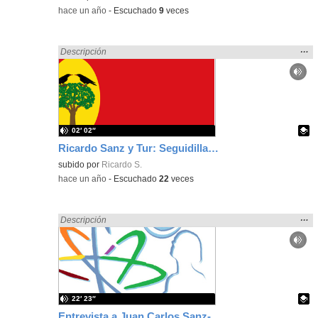
-
hace un año
-
Escuchado
9
veces
Mos
…
Encontrado «zaragoza» en:
Descripción
la
ubic
de l
bús
02′ 02″
Ricardo Sanz y Tur: Seguidillas de Leciñena
Contenido educativo.
subido por
Ricardo S.
-
hace un año
-
Escuchado
22
veces
Mos
…
Encontrado «zaragoza» en:
Descripción
la
ubic
de l
bús
22′ 23″
Entrevista a Juan Carlos Sanz-Briz, hijo de Ángel Sanz Briz, "El Ángel de Budapest"