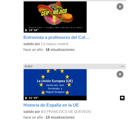
la
ubic
de l
bús
19′ 36″
Entrevista a profesores del Colegio Agustina de Aragón de Zaragoza
subido por
Cp mejico madrid
-
hace un año
-
16
visualizaciones
Mos
…
Encontrado «zaragoza» en:
Autor
la
ubic
de l
bús
01′ 05″
Historia de España en la UE
Contenido educativo.
subido por
IES FRANCISCO DE QUEVEDO
-
hace un año
-
13
visualizaciones