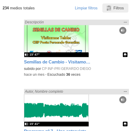
234
medios totales
Limpiar filtros
Filtros
Resultados de: zaragoza
Mos
…
Encontrado «zaragoza» en:
Descripción
la
ubic
de l
bús
15′ 47″
Semillas de Cambio - Visitamos Telde: CEIP Poeta Fernando González
Contenido educativo.
subido por
CP INF-PRI GERARDO DIEGO
-
hace un mes
-
Escuchado
36
veces
Mos
…
Encontrado «zaragoza» en:
Autor
,
Nombre completo
la
ubic
de l
bús
15′ 41″