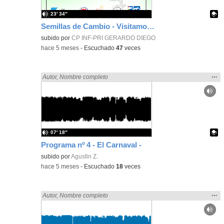
23′ 34″
Semillas de Cambio - Visitamos Zaragoza: CEIP Fernando el Católico
Contenido educativo.
subido por
CP INF-PRI GERARDO DIEGO
-
hace 5 meses
-
Escuchado
47
veces
Mos
…
Encontrado «zaragoza» en:
Autor
,
Nombre completo
la
ubic
de l
bús
07′ 18″
Programa nº 4 - El Carnaval -
Contenido educativo.
subido por
Agustin Z.
-
hace 5 meses
-
Escuchado
18
veces
Mos
…
Encontrado «zaragoza» en:
Autor
,
Nombre completo
la
ubic
de l