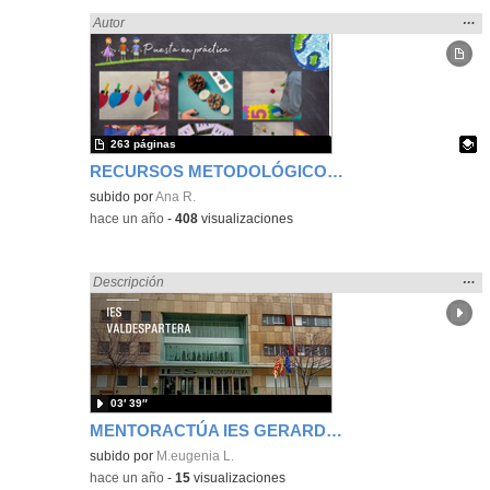
Mos
…
Encontrado «zaragoza» en:
Autor
la
ubic
de l
bús
263 páginas
RECURSOS METODOLÓGICOS Y MANIPULATIVOS PARA INFANTIL
Contenido educativo.
subido por
Ana R.
-
hace un año
-
408
visualizaciones
Mos
…
Encontrado «zaragoza» en:
Descripción
la
ubic
de l
bús
03′ 39″
MENTORACTÚA IES GERARDO DIEGO/IES VALDESPARTERA
subido por
M.eugenia L.
-
hace un año
-
15
visualizaciones