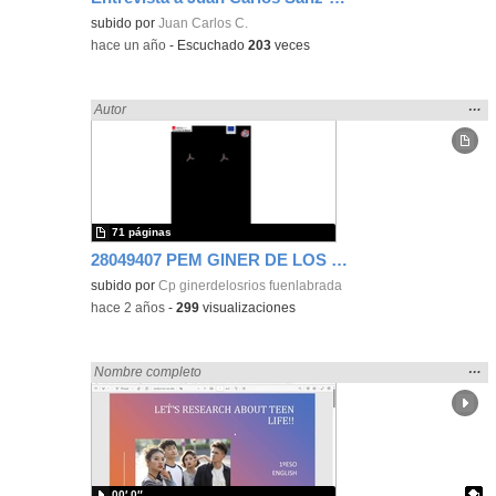
Contenido educativo.
subido por
Juan Carlos C.
-
hace un año
-
Escuchado
203
veces
Mos
…
Encontrado «zaragoza» en:
Autor
la
ubic
de l
bús
71 páginas
28049407 PEM GINER DE LOS RÍOS
subido por
Cp ginerdelosrios fuenlabrada
-
hace 2 años
-
299
visualizaciones
Mos
…
Encontrado «zaragoza» en:
Nombre completo
la
ubic
de l
bús
00′ 0″