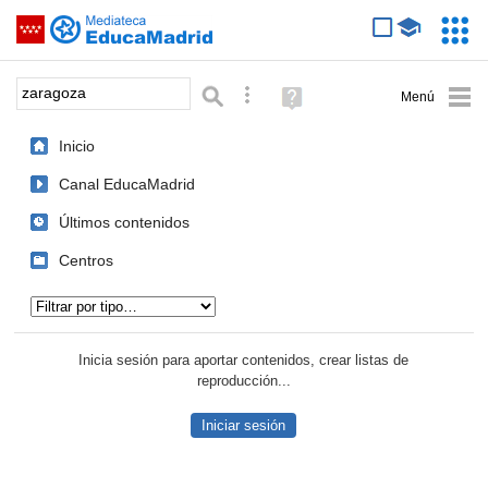
Mediateca de EducaMadrid
Saltar navegación
Servic
Educa
Palabra o frase:
Búsqueda avanzada
Ayuda
(en
ventana
Inicio
nueva)
Canal EducaMadrid
Últimos contenidos
Centros
Tipo de contenido:
Inicia sesión para aportar contenidos, crear listas de
reproducción...
Iniciar sesión