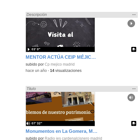
Mos
…
Encontrado «zaragoza» en:
Descripción
la
ubic
de l
bús
03′ 0″
MENTOR ACTÚA CEIP MÉJICO Y CEIP AGUSTINA DE ARAGON
Contenido educativo.
subido por
Cp mejico madrid
-
hace un año
-
14
visualizaciones
Mos
…
Encontrado «zaragoza» en:
Título
la
ubic
de l
bús
07′ 32″
Monumentos en La Gomera, Madrid y Zaragoza
Contenido educativo.
subido por
Radio ies cardenalcisnero madrid