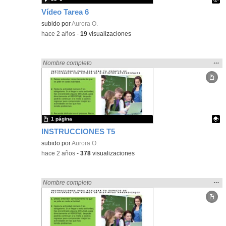
Vídeo Tarea 6
Contenido educativo.
subido por
Aurora O.
-
hace 2 años
-
19
visualizaciones
Mos
…
Encontrado «zaragoza» en:
Nombre completo
la
ubic
de l
bús
1 página
INSTRUCCIONES T5
Contenido educativo.
subido por
Aurora O.
-
hace 2 años
-
378
visualizaciones
Mos
…
Encontrado «zaragoza» en:
Nombre completo
la
ubic
de l
bús