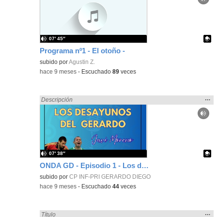
ubic
de l
bús
07′ 45″
Programa nº1 - El otoño -
- Contenido educativo
Contenido educativo.
subido por
Agustin Z.
-
hace 9 meses
-
Escuchado
89
veces
Mos
…
Encontrado «zaragoza» en:
Descripción
la
ubic
de l
bús
07′ 38″
ONDA GD - Episodio 1 - Los desayunos del Gerardo (entrevista a Javi Moreno)
Contenido educativo.
subido por
CP INF-PRI GERARDO DIEGO
-
hace 9 meses
-
Escuchado
44
veces
Mos
…
Encontrado «zaragoza» en:
Título