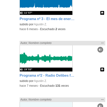
bús
11′ 57″
Programa nº 3 - El mes de enero y la Paz -
Contenido educativo.
subido por
Agustin Z.
-
hace 6 meses
-
Escuchado
2
veces
Mos
…
Encontrado «zaragoza» en:
Autor
,
Nombre completo
la
ubic
de l
bús
19′ 53″
Programa nº2 - Radio Delibes frecuencia, Feliz Navidad -
Contenido educativo.
subido por
Agustin Z.
-
hace 7 meses
-
Escuchado
131
veces
Mos
…
Encontrado «zaragoza» en:
Autor
,
Nombre completo
la