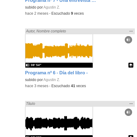
Programa nº 7 - Una entrevista muy especial -
Contenido educativo.
subido por
Agustin Z.
-
hace 2 meses
-
Escuchado
9
veces
Mos
…
Encontrado «zaragoza» en:
Autor
,
Nombre completo
la
ubic
de l
bús
08′ 54″
Programa nº 6 - Día del libro -
Contenido educativo.
subido por
Agustin Z.
-
hace 3 meses
-
Escuchado
41
veces
Mos
…
Encontrado «zaragoza» en:
Título
la
ubic
de l
bús