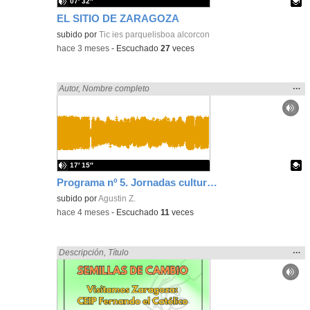
07′ 32″
EL SITIO DE ZARAGOZA
Contenido educativo.
subido por
Tic ies parquelisboa alcorcon
-
hace 3 meses
-
Escuchado
27
veces
Mos
…
Encontrado «zaragoza» en:
Autor
,
Nombre completo
la
ubic
de l
bús
17′ 15″
Programa nº 5. Jornadas culturales
Contenido educativo.
subido por
Agustin Z.
-
hace 4 meses
-
Escuchado
11
veces
Mos
…
Encontrado «zaragoza» en:
Descripción
,
Título
la
ubic
de l
bús