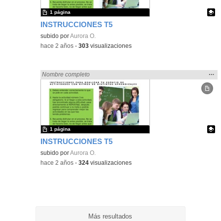
1 página
INSTRUCCIONES T5
Contenido educativo.
subido por
Aurora O.
-
hace 2 años
-
303
visualizaciones
Mos
…
Encontrado «zaragoza» en:
Nombre completo
la
ubic
de l
bús
1 página
INSTRUCCIONES T5
Contenido educativo.
subido por
Aurora O.
-
hace 2 años
-
324
visualizaciones
Más resultados