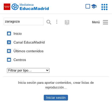
Mediateca de EducaMadrid
Saltar navegación
Servic
Educa
Palabra o frase:
Búsqueda avanzada
Ayuda
(en
ventana
Inicio
nueva)
Canal EducaMadrid
Últimos contenidos
Centros
Tipo de contenido:
Inicia sesión para aportar contenidos, crear listas de
reproducción...
Iniciar sesión