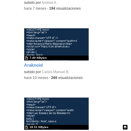
Contenido educativo.
subido por
Andrea A.
-
hace 7 meses
-
194
visualizaciones
7.40 KBytes
Araknoid
subido por
Carlos Manuel B.
-
hace 10 meses
-
260
visualizaciones
18.31 KBytes