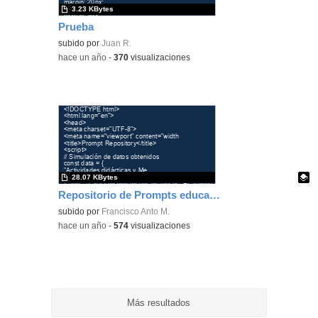
3.23 KBytes
Prueba
subido por
Juan R.
-
hace un año
-
370
visualizaciones
28.07 KBytes
Repositorio de Prompts educativos
Contenido educativo.
subido por
Francisco Anto M.
-
hace un año
-
574
visualizaciones
Más resultados