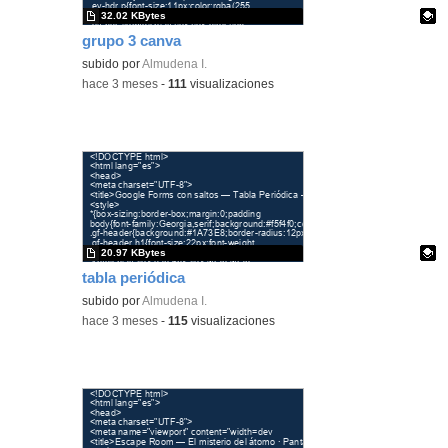
32.02 KBytes
grupo 3 canva
Contenido educativo.
subido por
Almudena I.
-
hace 3 meses
-
111
visualizaciones
20.97 KBytes
tabla periódica
Contenido educativo.
subido por
Almudena I.
-
hace 3 meses
-
115
visualizaciones