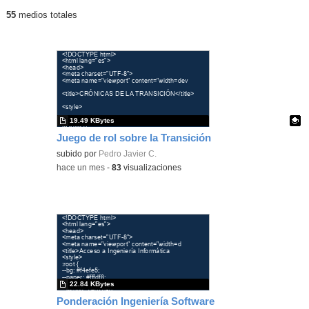
55
medios totales
Últimos contenidos publicados
19.49 KBytes
Juego de rol sobre la Transición
Contenido educativo.
subido por
Pedro Javier C.
-
hace un mes
-
83
visualizaciones
22.84 KBytes
Ponderación Ingeniería Software