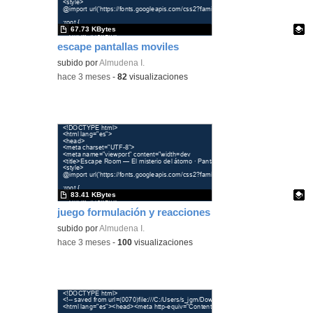
67.73 KBytes
escape pantallas moviles
Contenido educativo.
subido por
Almudena I.
-
hace 3 meses
-
82
visualizaciones
83.41 KBytes
juego formulación y reacciones
Contenido educativo.
subido por
Almudena I.
-
hace 3 meses
-
100
visualizaciones