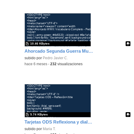
10.46 KBytes
Ahorcado Segunda Guerra Mundial
Contenido educativo.
subido por
Pedro Javier C.
-
hace 6 meses
-
232
visualizaciones
5.74 KBytes
Tarjetas ODS Reflexiona y dialoga
Contenido educativo.
subido por
Maria T.