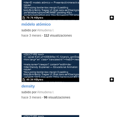
70.76 KBytes
módelo atómico
Contenido educativo.
subido por
Almudena I.
-
hace 3 meses
-
112
visualizaciones
40.34 KBytes
density
Contenido educativo.
subido por
Almudena I.
-
hace 3 meses
-
96
visualizaciones