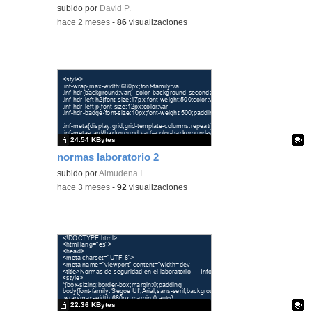
subido por
David P.
-
hace 2 meses
-
86
visualizaciones
24.54 KBytes
normas laboratorio 2
Contenido educativo.
subido por
Almudena I.
-
hace 3 meses
-
92
visualizaciones
22.36 KBytes