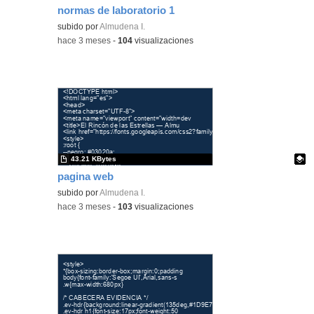
normas de laboratorio 1
Contenido educativo.
subido por
Almudena I.
-
hace 3 meses
-
104
visualizaciones
43.21 KBytes
pagina web
Contenido educativo.
subido por
Almudena I.
-
hace 3 meses
-
103
visualizaciones