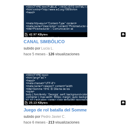
42.97 KBytes
CANAL SIMBÓLICO
Contenido educativo.
subido por
Lucia L.
-
hace 5 meses
-
126
visualizaciones
25.13 KBytes
Juego de rol batalla del Somme
Contenido educativo.
subido por
Pedro Javier C.
-
hace 6 meses
-
213
visualizaciones