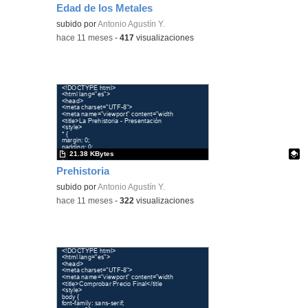
Edad de los Metales
Contenido educativo.
subido por
Antonio Agustín Y.
-
hace 11 meses
-
417
visualizaciones
21.38 KBytes
Prehistoria
Contenido educativo.
subido por
Antonio Agustín Y.
-
hace 11 meses
-
322
visualizaciones