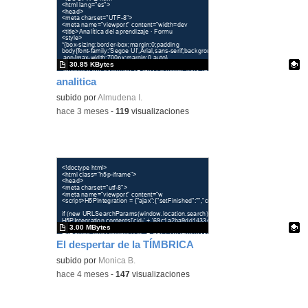
30.85 KBytes
analitica
Contenido educativo.
subido por
Almudena I.
-
hace 3 meses
-
119
visualizaciones
3.00 MBytes
El despertar de la TÍMBRICA
Contenido educativo.
subido por
Monica B.
-
hace 4 meses
-
147
visualizaciones