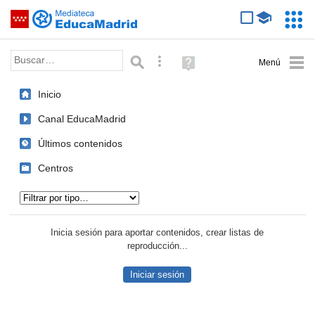
Mediateca de EducaMadrid
Saltar navegación
Servic
Educa
Palabra o frase:
Búsqueda avanzada
Ayuda
(en
ventana
Inicio
nueva)
Canal EducaMadrid
Últimos contenidos
Centros
Tipo de contenido:
Inicia sesión para aportar contenidos, crear listas de
reproducción...
Iniciar sesión