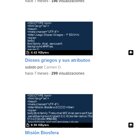
-
hace 7 meses
-
196
visualizaciones
4.42 KBytes
Dioses griegos y sus atributos
Contenido educativo.
subido por
Carmen D.
-
hace 7 meses
-
299
visualizaciones
8.90 KBytes
Misión Biosfera