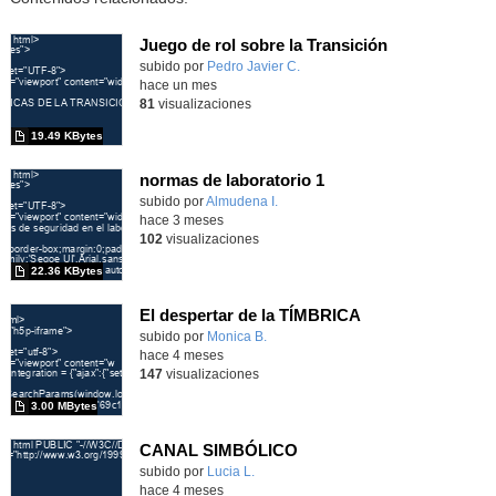
Juego de rol sobre la Transición
Contenido educativo.
subido por
Pedro Javier C.
-
hace un mes
81
visualizaciones
19.49 KBytes
normas de laboratorio 1
Contenido educativo.
subido por
Almudena I.
-
hace 3 meses
102
visualizaciones
22.36 KBytes
El despertar de la TÍMBRICA
Contenido educativo.
subido por
Monica B.
-
hace 4 meses
147
visualizaciones
3.00 MBytes
CANAL SIMBÓLICO
Contenido educativo.
subido por
Lucia L.
-
hace 4 meses