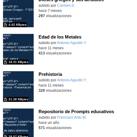
Contenido educativo.
subido por
Carmen D.
-
hace 7 meses
297
visualizaciones
4.42 KBytes
Edad de los Metales
Contenido educativo.
subido por
Antonio Agustín Y.
-
hace 11 meses
413
visualizaciones
18.31 KBytes
Prehistoria
Contenido educativo.
subido por
Antonio Agustín Y.
-
hace 11 meses
320
visualizaciones
21.38 KBytes
Repositorio de Prompts educativos
Contenido educativo.
subido por
Francisco Anto M.
-
hace un año
571
visualizaciones
28.07 KBytes