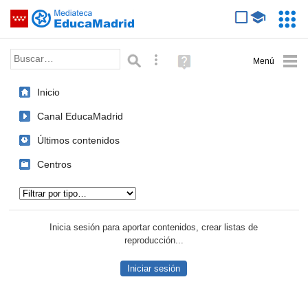
Mediateca de EducaMadrid
Saltar navegación
Servic
Educa
Palabra o frase:
Búsqueda avanzada
Ayuda
(en
ventana
Inicio
nueva)
Canal EducaMadrid
Últimos contenidos
Centros
Tipo de contenido:
Inicia sesión para aportar contenidos, crear listas de
reproducción...
Iniciar sesión