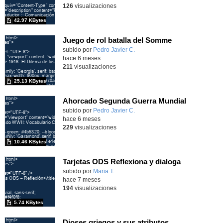
126
visualizaciones
42.97 KBytes
Juego de rol batalla del Somme
Contenido educativo.
subido por
Pedro Javier C.
-
hace 6 meses
211
visualizaciones
25.13 KBytes
Ahorcado Segunda Guerra Mundial
Contenido educativo.
subido por
Pedro Javier C.
-
hace 6 meses
229
visualizaciones
10.46 KBytes
Tarjetas ODS Reflexiona y dialoga
Contenido educativo.
subido por
Maria T.
-
hace 7 meses
194
visualizaciones
5.74 KBytes
Dioses griegos y sus atributos