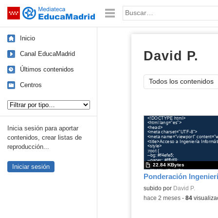
Mediateca de EducaMadrid
Saltar navegación
Palabra o frase:
Inicio
David P.
có
Canal EducaMadrid
Últimos contenidos
Todos los contenidos
Centros
Tipo de contenido:
Inicia sesión para aportar
contenidos, crear listas de
reproducción...
22.84 KBytes
Iniciar sesión
subido por
David P.
-
hace 2 meses
-
84
visualiza