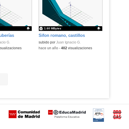
1.60 MBytes
uberías
Sifon romano, castillos
.
acio G.
Contenido educativo.
subido por
Juan Ignacio G.
sualizaciones
-
hace un año
-
402
visualizaciones
Certificación
Buzón
de