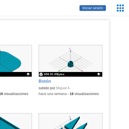
Servic
Iniciar sesión
Educa
656.91 KBytes
Botón
.
Contenido educativo.
subido por
Miguel A.
16
visualizaciones
-
hace una semana
-
16
visualizaciones