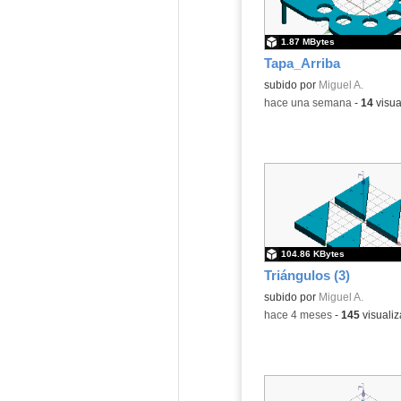
1.87 MBytes
Tapa_Arriba
Contenido educativo.
subido por
Miguel A.
-
hace una semana
-
14
visua
104.86 KBytes
Triángulos (3)
Contenido educativo.
subido por
Miguel A.
-
hace 4 meses
-
145
visualiz