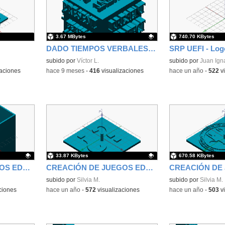
3.67 MBytes
740.70 KBytes
DADO TIEMPOS VERBALES MOD 1 STL
SRP UEFI - Logo
Contenido educativo.
subido por
Víctor L.
subido por
Juan Ign
aciones
-
hace 9 meses
-
416
visualizaciones
-
hace un año
-
522
vi
33.87 KBytes
670.58 KBytes
CREACIÓN DE JUEGOS EDUCATIVOS A TRAVÉS DEL DISEÑO E IMPRESIÓN 3D EN EL AULA DE RELIGIÓN
CREACIÓN DE JUEGOS EDUCATIVOS A TRAVÉS DEL DISEÑO E IMPRESIÓN 3D EN EL AULA DE RELIGIÓN
Contenido educativo.
subido por
Silvia M.
Contenido educativo
subido por
Silvia M.
ciones
-
hace un año
-
572
visualizaciones
-
hace un año
-
503
vi