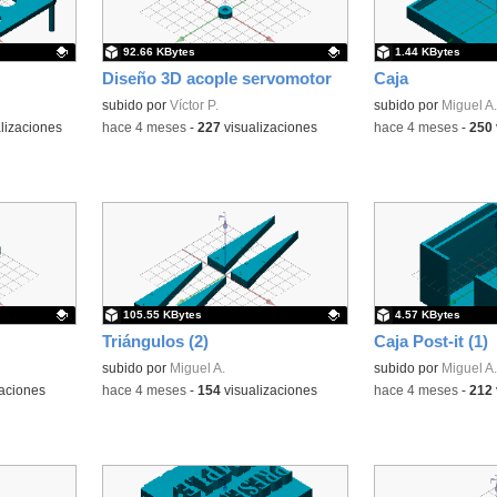
92.66 KBytes
1.44 KBytes
Diseño 3D acople servomotor
Caja
Contenido educativo.
subido por
Víctor P.
Contenido educativo
subido por
Miguel A.
lizaciones
-
hace 4 meses
-
227
visualizaciones
-
hace 4 meses
-
250
105.55 KBytes
4.57 KBytes
Triángulos (2)
Caja Post-it (1)
Contenido educativo.
subido por
Miguel A.
subido por
Miguel A.
aciones
-
hace 4 meses
-
154
visualizaciones
-
hace 4 meses
-
212