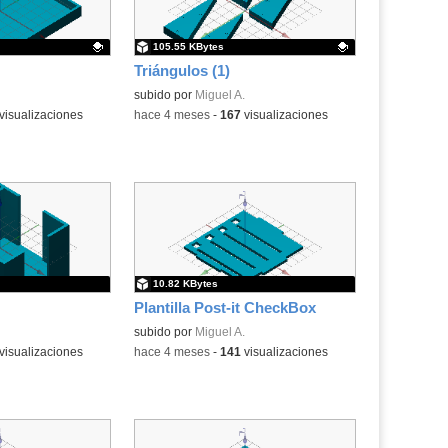
105.55 KBytes
Triángulos (1)
.
Contenido educativo.
subido por
Miguel A.
visualizaciones
-
hace 4 meses
-
167
visualizaciones
10.82 KBytes
Plantilla Post-it CheckBox
subido por
Miguel A.
visualizaciones
-
hace 4 meses
-
141
visualizaciones