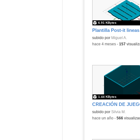
6.91 KBytes
Plantilla Post-it lineas
subido por
Miguel A.
-
hace 4 meses
-
157
visualiz
1.44 KBytes
Contenido educativo.
subido por
Silvia M.
-
hace un año
-
566
visualiza