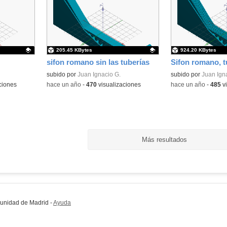
205.45 KBytes
924.20 KBytes
sifon romano sin las tuberías
Sifon romano, t
Contenido educativo.
subido por
Juan Ignacio G.
Contenido educativo
subido por
Juan Ign
ciones
-
hace un año
-
470
visualizaciones
-
hace un año
-
485
vi
Más resultados
munidad de Madrid
-
Ayuda
(en ventana nueva)