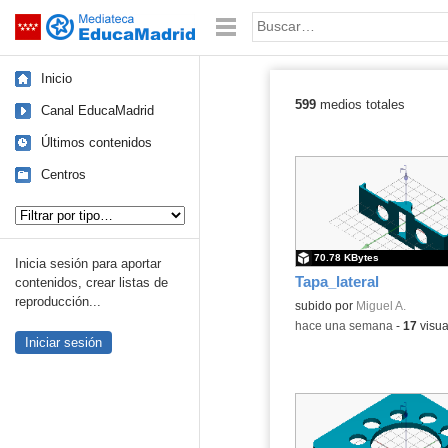
Mediateca de EducaMadrid
Saltar navegación
Palabra o frase:
Inicio
599
medios totales
Canal EducaMadrid
Últimos conteni
Últimos contenidos
Centros
Tipo de contenido:
70.78 KBytes
Inicia sesión para aportar
Tapa_lateral
contenidos, crear listas de
reproducción...
Contenido educativo.
subido por
Miguel A.
-
hace una semana
-
17
visua
Iniciar sesión