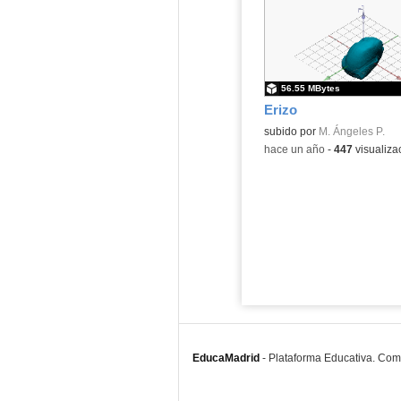
56.55 MBytes
Erizo
Contenido educativo.
subido por
M. Ángeles P.
-
hace un año
-
447
visualiza
EducaMadrid
-
Plataforma Educativa. Co