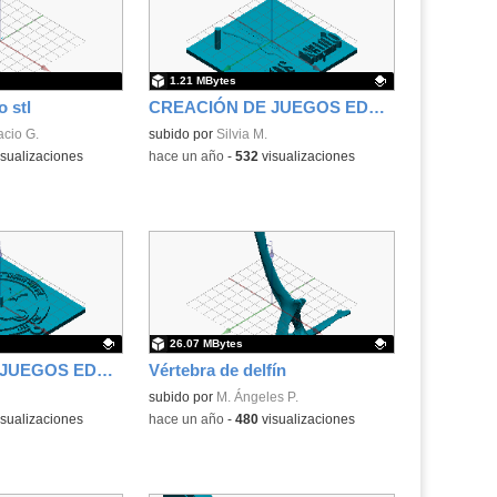
1.21 MBytes
 stl
CREACIÓN DE JUEGOS EDUCATIVOS A TRAVÉS DEL DISEÑO E IMPRESIÓN 3D EN EL AULA DE RELIGIÓN
acio G.
Contenido educativo.
subido por
Silvia M.
sualizaciones
-
hace un año
-
532
visualizaciones
26.07 MBytes
CREACIÓN DE JUEGOS EDUCATIVOS A TRAVÉS DEL DISEÑO E IMPRESIÓN 3D EN EL AULA DE RELIGIÓN
Vértebra de delfín
.
Contenido educativo.
subido por
M. Ángeles P.
sualizaciones
-
hace un año
-
480
visualizaciones