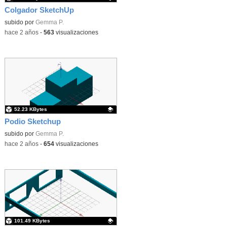
Colgador SketchUp
Contenido educativo.
subido por
Gemma P.
-
hace 2 años
-
563
visualizaciones
52.23 KBytes
Podio Sketchup
Contenido educativo.
subido por
Gemma P.
-
hace 2 años
-
654
visualizaciones
101.49 KBytes