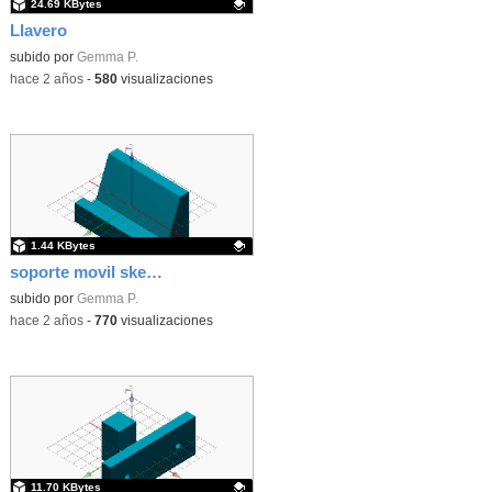
24.69 KBytes
Llavero
Contenido educativo.
subido por
Gemma P.
-
hace 2 años
-
580
visualizaciones
1.44 KBytes
soporte movil sketchup
Contenido educativo.
subido por
Gemma P.
-
hace 2 años
-
770
visualizaciones
11.70 KBytes