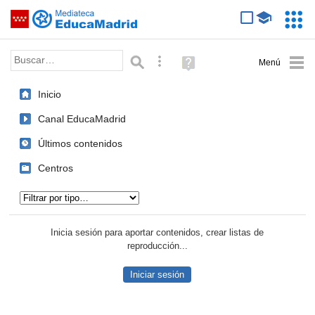
Mediateca de EducaMadrid
Saltar navegación
Servic
Educa
Palabra o frase:
Búsqueda avanzada
Ayuda
(en
ventana
Inicio
nueva)
Canal EducaMadrid
Últimos contenidos
Centros
Tipo de contenido:
Inicia sesión para aportar contenidos, crear listas de
reproducción...
Iniciar sesión