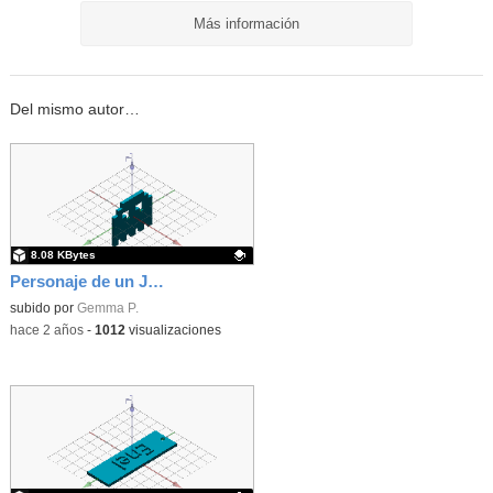
Más información
Del mismo autor…
8.08 KBytes
Personaje de un Juego
Contenido educativo.
subido por
Gemma P.
-
hace 2 años
-
1012
visualizaciones