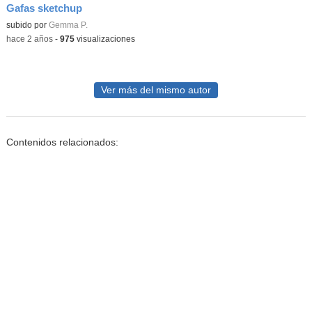
Gafas sketchup
Contenido educativo.
subido por
Gemma P.
-
hace 2 años
-
975
visualizaciones
Ver más del mismo autor
Contenidos relacionados: