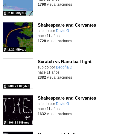
1798
visualizaciones
2.80 MBytes
Shakespeare and Cervantes
subido por
David G.
-
hace 11 años
1728
visualizaciones
2.22 MBytes
Scratch vs Nano ball fight
Contenido educativo.
subido por
Begoña D.
-
hace 11 años
2382
visualizaciones
588.71 KBytes
Shakespeare and Cervantes
subido por
David G.
-
hace 11 años
1632
visualizaciones
806.69 KBytes