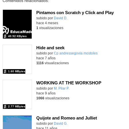
Contenidos relacionados:
Pintamos con Scratch y Click and Play
Contenido educativo.
subido por
David D.
-
hace 4 meses
1
visualizaciones
40.92 KBytes
Hide and seek
subido por
Cp andressegovia mostoles
-
hace 7 años
1116
visualizaciones
1.60 MBytes
WORKING AT THE WORKSHOP
Contenido educativo.
subido por
M. Pilar P.
-
hace 9 años
1066
visualizaciones
2.77 MBytes
Quijote and Romeo and Julliet
subido por
David G.
-
hace 11 años