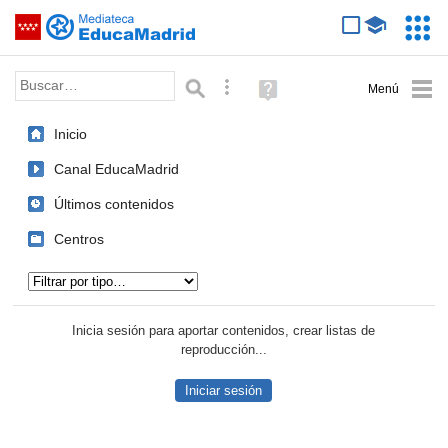
Mediateca de EducaMadrid
Saltar navegación
Servic
Educa
Palabra o frase:
Búsqueda avanzada
Ayuda
(en
ventana
Inicio
nueva)
Canal EducaMadrid
Últimos contenidos
Centros
Tipo de contenido:
Inicia sesión para aportar contenidos, crear listas de
reproducción...
Iniciar sesión