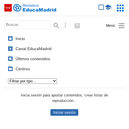
Mediateca de EducaMadrid
Saltar navegación
Servic
Educa
Palabra o frase:
Búsqueda avanzada
Ayuda
(en
ventana
Inicio
nueva)
Canal EducaMadrid
Últimos contenidos
Centros
Tipo de contenido:
Inicia sesión para aportar contenidos, crear listas de
reproducción...
Iniciar sesión