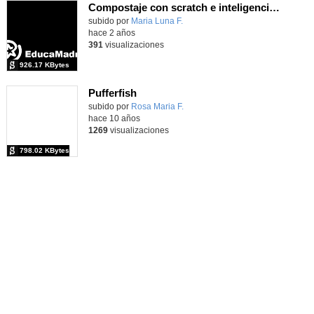
Compostaje con scratch e inteligencia atificial
Contenido educativo.
subido por
Maria Luna F.
-
hace 2 años
391
visualizaciones
926.17 KBytes
Pufferfish
subido por
Rosa Maria F.
-
hace 10 años
1269
visualizaciones
798.02 KBytes