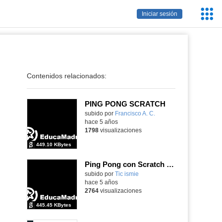
Servic
Iniciar sesión
Educa
Contenidos relacionados:
PING PONG SCRATCH
Contenido educativo.
subido por
Francisco A. C.
-
hace 5 años
1798
visualizaciones
449.10 KBytes
Ping Pong con Scratch 3.0
Contenido educativo.
subido por
Tic ismie
-
hace 5 años
2764
visualizaciones
445.45 KBytes