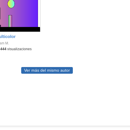
s
lticolor
iam M.
1444
visualizaciones
Ver más del mismo autor