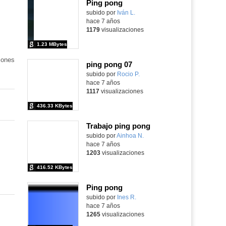
Ping pong
subido por
Iván L.
-
hace 7 años
1179
visualizaciones
1.23 MBytes
iones
ping pong 07
subido por
Rocio P.
-
hace 7 años
1117
visualizaciones
436.33 KBytes
Trabajo ping pong
subido por
Ainhoa N.
-
hace 7 años
1203
visualizaciones
416.52 KBytes
Ping pong
subido por
Ines R.
-
hace 7 años
1265
visualizaciones