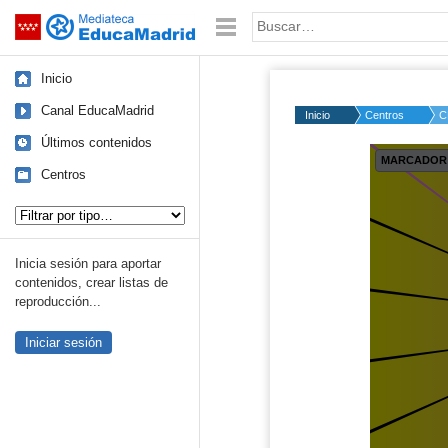
Mediateca de EducaMadrid
Saltar navegación
Palabra o frase:
Inicio
Canal EducaMadrid
Inicio
Centros
C
Últimos contenidos
Centros
Tipo de contenido:
Inicia sesión para aportar
contenidos, crear listas de
reproducción...
Iniciar sesión