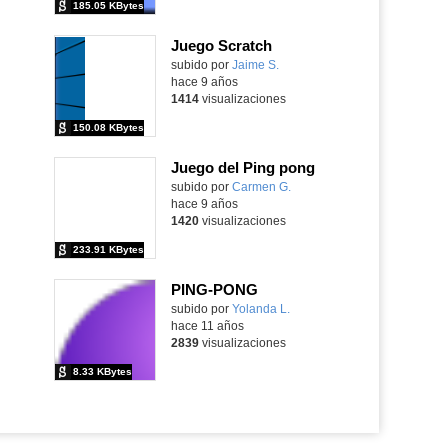
185.05 KBytes
Juego Scratch
subido por
Jaime S.
-
hace 9 años
1414
visualizaciones
150.08 KBytes
Juego del Ping pong
subido por
Carmen G.
-
hace 9 años
1420
visualizaciones
233.91 KBytes
PING-PONG
subido por
Yolanda L.
-
hace 11 años
2839
visualizaciones
8.33 KBytes