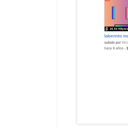
26.04 KByte
laberinto mu
subido por
Mir
-
hace 8 años
-