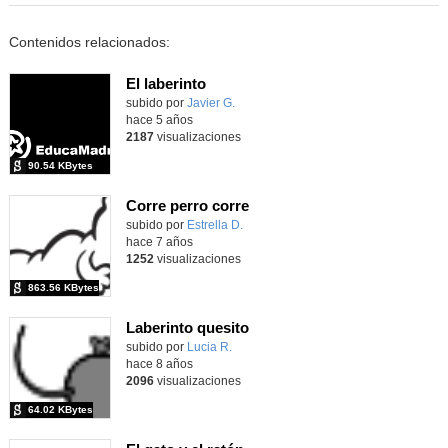
Contenidos relacionados:
El laberinto
Contenido educativo.
subido por
Javier G.
-
hace 5 años
2187
visualizaciones
90.54 KBytes
Corre perro corre
Contenido educativo.
subido por
Estrella D.
-
hace 7 años
1252
visualizaciones
863.56 KBytes
Laberinto quesito
subido por
Lucia R.
-
hace 8 años
2096
visualizaciones
64.02 KBytes