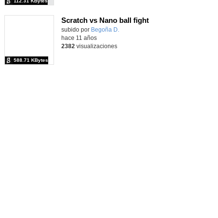
112.31 KBytes
Scratch vs Nano ball fight
Contenido educativo.
subido por
Begoña D.
-
hace 11 años
2382
visualizaciones
588.71 KBytes