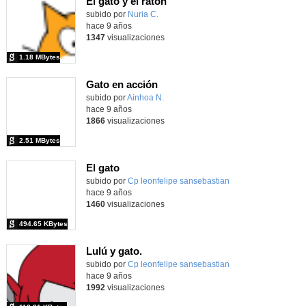
El gato y el ratón
subido por
Nuria C.
-
hace 9 años
1347
visualizaciones
1.18 MBytes
Gato en acción
subido por
Ainhoa N.
-
hace 9 años
1866
visualizaciones
2.51 MBytes
El gato
subido por
Cp leonfelipe sansebastian
-
hace 9 años
1460
visualizaciones
494.65 KBytes
Lulú y gato.
subido por
Cp leonfelipe sansebastian
-
hace 9 años
1992
visualizaciones