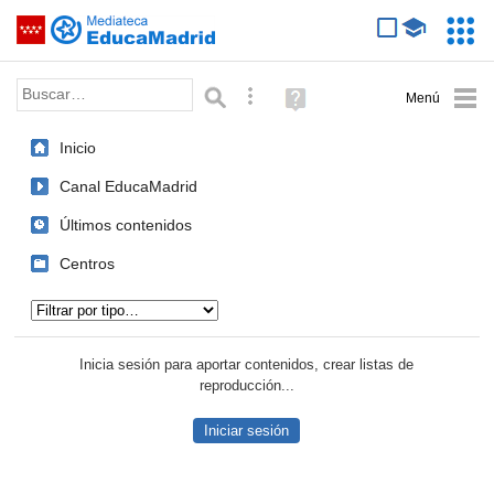
Mediateca de EducaMadrid
Saltar navegación
Servic
Educa
Palabra o frase:
Búsqueda avanzada
Ayuda
(en
ventana
Inicio
nueva)
Canal EducaMadrid
Últimos contenidos
Centros
Tipo de contenido:
Inicia sesión para aportar contenidos, crear listas de
reproducción...
Iniciar sesión