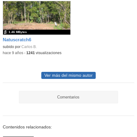
1.46 MBytes
Natuscratch6
subido por
Carlos B.
-
hace 9 años
-
1241
visualizaciones
Ver más del mismo autor
Comentarios
Contenidos relacionados: