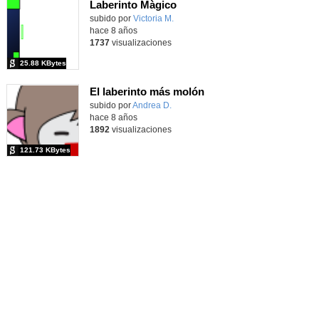
Laberinto Màgico
subido por
Victoria M.
-
hace 8 años
1737
visualizaciones
25.88 KBytes
El laberinto más molón
subido por
Andrea D.
-
hace 8 años
1892
visualizaciones
121.73 KBytes