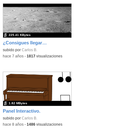
225.41 KBytes
¿Consigues llegar a 50 puntos?
subido por
Carlos B.
-
hace 7 años
-
1817
visualizaciones
1.82 MBytes
Panel Interactivo.
subido por
Carlos B.
-
hace 8 años
-
1486
visualizaciones