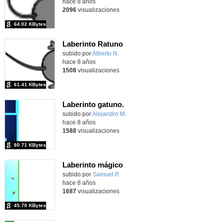
hace 8 años
2096
visualizaciones
64.02 KBytes
Laberinto Ratuno
subido por
Alberto N.
-
hace 8 años
1508
visualizaciones
61.41 KBytes
Laberinto gatuno.
subido por
Alejandro M.
-
hace 8 años
1588
visualizaciones
80.71 KBytes
Laberinto mágico
subido por
Samuel P.
-
hace 8 años
1687
visualizaciones
45.70 KBytes