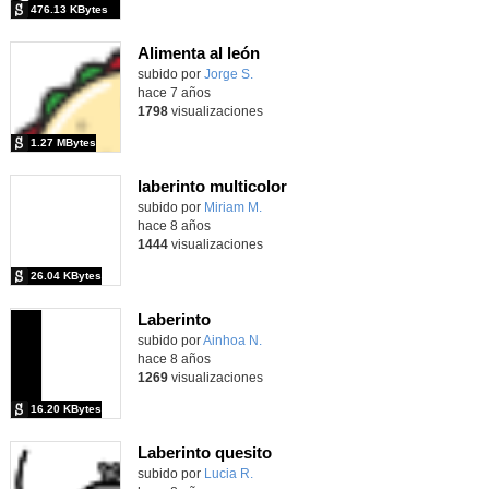
476.13 KBytes
Alimenta al león
Contenido educativo.
subido por
Jorge S.
-
hace 7 años
1798
visualizaciones
1.27 MBytes
laberinto multicolor
subido por
Miriam M.
-
hace 8 años
1444
visualizaciones
26.04 KBytes
Laberinto
subido por
Ainhoa N.
-
hace 8 años
1269
visualizaciones
16.20 KBytes
Laberinto quesito
subido por
Lucia R.
-