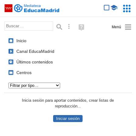
Mediateca de EducaMadrid
Saltar navegación
Servic
Educa
Palabra o frase:
Búsqueda avanzada
Ayuda
(en
ventana
Inicio
nueva)
Canal EducaMadrid
Últimos contenidos
Centros
Tipo de contenido:
Inicia sesión para aportar contenidos, crear listas de
reproducción...
Iniciar sesión