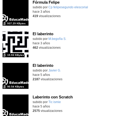
Fórmula Felipe
Contenido educativo.
subido por
Cp felipesegundo elescorial
-
hace 3 años
419
visualizaciones
937.29 KBytes
El laberinto
Contenido educativo.
subido por
M.begoña S.
-
hace 3 años
462
visualizaciones
15.93 KBytes
El laberinto
Contenido educativo.
subido por
Javier G.
-
hace 5 años
2187
visualizaciones
90.54 KBytes
Laberinto con Scratch
Contenido educativo.
subido por
Tic ismie
-
hace 5 años
2575
visualizaciones