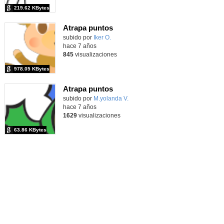
219.62 KBytes
Atrapa puntos
Contenido educativo.
subido por
Iker O.
-
hace 7 años
845
visualizaciones
978.05 KBytes
Atrapa puntos
subido por
M.yolanda V.
-
hace 7 años
1629
visualizaciones
63.86 KBytes