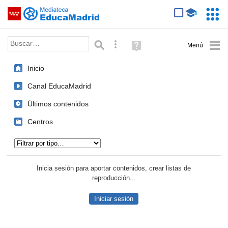
Mediateca de EducaMadrid
Saltar navegación
Servic
Educa
Palabra o frase:
Búsqueda avanzada
Ayuda
(en
ventana
Inicio
nueva)
Canal EducaMadrid
Últimos contenidos
Centros
Tipo de contenido:
Inicia sesión para aportar contenidos, crear listas de
reproducción...
Iniciar sesión