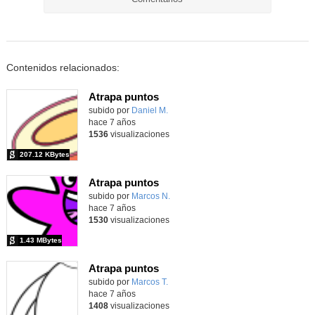
Contenidos relacionados:
Atrapa puntos
Contenido educativo.
subido por
Daniel M.
-
hace 7 años
1536
visualizaciones
207.12 KBytes
Atrapa puntos
Contenido educativo.
subido por
Marcos N.
-
hace 7 años
1530
visualizaciones
1.43 MBytes
Atrapa puntos
subido por
Marcos T.
-
hace 7 años
1408
visualizaciones