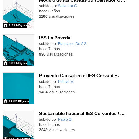
subido por
Salvador G.
-
hace 6 años
1106
visualizaciones
1.21 MBytes
IES La Poveda
subido por
Francisco De A S.
-
hace 7 años
990
visualizaciones
6.87 MBytes
Proyecto Cansat en el IES Cervantes
subido por
Pelayo V.
-
hace 7 años
1484
visualizaciones
14.82 KBytes
Sustainable house at IES Cervantes / Casa sostenible en el IES Cervantes
subido por
Pablo S.
-
hace 9 años
2849
visualizaciones
147.15 KBytes