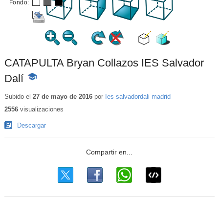
Fondo:
CATAPULTA Bryan Collazos IES Salvador
Dalí
-
Contenido
educativo
Subido el
27 de mayo de 2016
por
Ies salvadordali madrid
2556
visualizaciones
Descargar