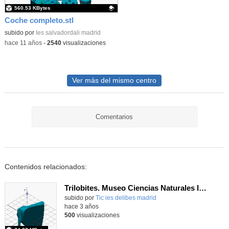
560.53 KBytes
Coche completo.stl
Contenido educativo.
subido por
Ies salvadordali madrid
-
hace 11 años
-
2540
visualizaciones
Ver más del mismo centro
Comentarios
Contenidos relacionados:
Trilobites. Museo Ciencias Naturales IES Miguel Delibes
Contenido educativo.
subido por
Tic ies delibes madrid
-
hace 3 años
500
visualizaciones