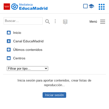
Mediateca de EducaMadrid
Saltar navegación
Servic
Educa
Palabra o frase:
Búsqueda avanzada
Ayuda
(en
ventana
Inicio
nueva)
Canal EducaMadrid
Últimos contenidos
Centros
Tipo de contenido:
Inicia sesión para aportar contenidos, crear listas de
reproducción...
Iniciar sesión