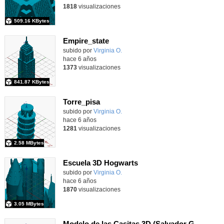
1818
visualizaciones
509.16 KBytes
Empire_state
subido por
Virginia O.
-
hace 6 años
1373
visualizaciones
841.87 KBytes
Torre_pisa
subido por
Virginia O.
-
hace 6 años
1281
visualizaciones
2.58 MBytes
Escuela 3D Hogwarts
Contenido educativo.
subido por
Virginia O.
-
hace 6 años
1870
visualizaciones
3.05 MBytes
Modelo de las Casitas 3D (Salvador Gámez Murillo 4ºB)