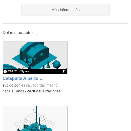
Más información
Del mismo autor…
261.21 KBytes
Catapulta Alberto IES Salvador Dalí
Contenido educativo.
subido por
Ies salvadordali madrid
-
hace 11 años
-
2478
visualizaciones