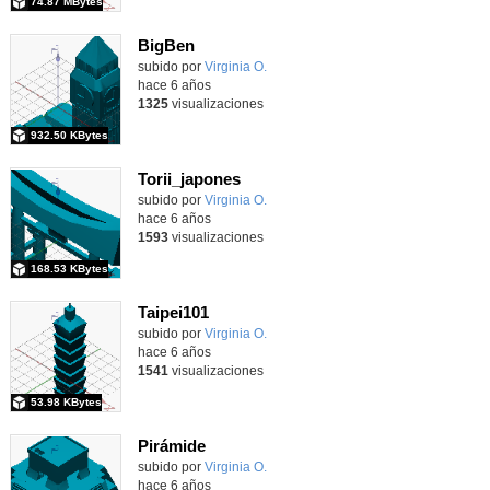
74.87 MBytes
BigBen
subido por
Virginia O.
-
hace 6 años
1325
visualizaciones
932.50 KBytes
Torii_japones
subido por
Virginia O.
-
hace 6 años
1593
visualizaciones
168.53 KBytes
Taipei101
subido por
Virginia O.
-
hace 6 años
1541
visualizaciones
53.98 KBytes
Pirámide
subido por
Virginia O.
-
hace 6 años