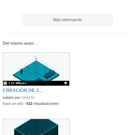
Más información
Del mismo autor…
1.21 MBytes
CREACIÓN DE JUEGOS EDUCATIVOS A TRAVÉS DEL DISEÑO E IMPRESIÓN 3D EN EL AULA DE RELIGIÓN
Contenido educativo.
subido por
Silvia M.
-
hace un año
-
532
visualizaciones