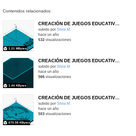
Contenidos relacionados:
CREACIÓN DE JUEGOS EDUCATIVOS A TRAVÉS DEL DISEÑO E IMPRESIÓN 3D EN EL AULA DE RELIGIÓN
Contenido educativo.
subido por
Silvia M.
-
hace un año
532
visualizaciones
1.21 MBytes
CREACIÓN DE JUEGOS EDUCATIVOS A TRAVÉS DEL DISEÑO E IMPRESIÓN 3D EN EL AULA DE RELIGIÓN
Contenido educativo.
subido por
Silvia M.
-
hace un año
566
visualizaciones
1.44 KBytes
CREACIÓN DE JUEGOS EDUCATIVOS A TRAVÉS DEL DISEÑO E IMPRESIÓN 3D EN EL AULA DE RELIGIÓN
Contenido educativo.
subido por
Silvia M.
-
hace un año
503
visualizaciones
670.58 KBytes