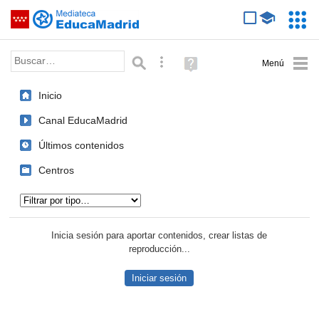
Mediateca de EducaMadrid
Saltar navegación
Servic
Educa
Palabra o frase:
Búsqueda avanzada
Ayuda
(en
ventana
Inicio
nueva)
Canal EducaMadrid
Últimos contenidos
Centros
Tipo de contenido:
Inicia sesión para aportar contenidos, crear listas de
reproducción...
Iniciar sesión