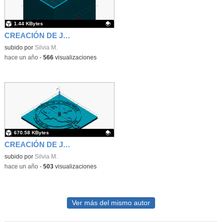
1.44 KBytes
CREACIÓN DE JUEGOS EDUCATIVOS A TRAVÉS DEL DISEÑO E IMPRESIÓN 3D EN EL AULA DE RELIGIÓN
Contenido educativo.
subido por
Silvia M.
-
hace un año
-
566
visualizaciones
670.58 KBytes
CREACIÓN DE JUEGOS EDUCATIVOS A TRAVÉS DEL DISEÑO E IMPRESIÓN 3D EN EL AULA DE RELIGIÓN
Contenido educativo.
subido por
Silvia M.
-
hace un año
-
503
visualizaciones
Ver más del mismo autor