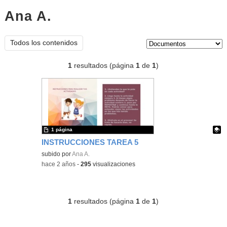
Ana A.
documentos
Tipo de contenido:
Todos los contenidos
1
resultados (página
1
de
1
)
1 página
INSTRUCCIONES TAREA 5
Contenido educativo.
subido por
Ana A.
-
hace 2 años
-
295
visualizaciones
1
resultados (página
1
de
1
)