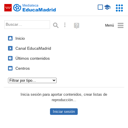
Mediateca de EducaMadrid
Saltar navegación
Servic
Educa
Palabra o frase:
Búsqueda avanzada
Ayuda
(en
ventana
Inicio
nueva)
Canal EducaMadrid
Últimos contenidos
Centros
Tipo de contenido:
Inicia sesión para aportar contenidos, crear listas de
reproducción...
Iniciar sesión