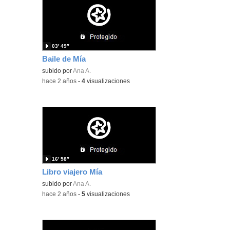
03′ 49″
Baile de Mía
subido por
Ana A.
-
hace 2 años
-
4
visualizaciones
16′ 58″
Libro viajero Mía
subido por
Ana A.
-
hace 2 años
-
5
visualizaciones