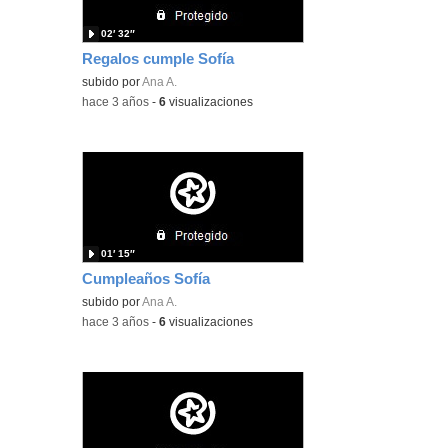
02′ 32″
Regalos cumple Sofía
subido por
Ana A.
-
hace 3 años
-
6
visualizaciones
01′ 15″
Cumpleaños Sofía
subido por
Ana A.
-
hace 3 años
-
6
visualizaciones