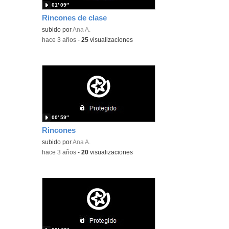
01′ 09″
Rincones de clase
subido por
Ana A.
-
hace 3 años
-
25
visualizaciones
00′ 59″
Rincones
subido por
Ana A.
-
hace 3 años
-
20
visualizaciones