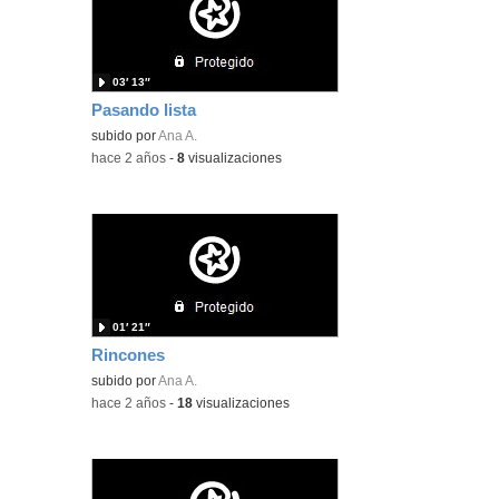
03′ 13″
Pasando lista
subido por
Ana A.
-
hace 2 años
-
8
visualizaciones
01′ 21″
Rincones
subido por
Ana A.
-
hace 2 años
-
18
visualizaciones