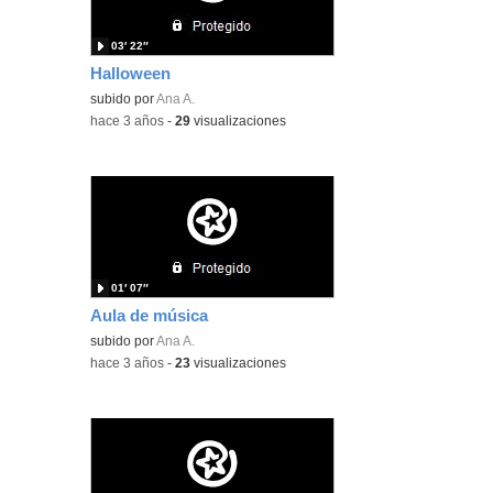
03′ 22″
Halloween
subido por
Ana A.
-
hace 3 años
-
29
visualizaciones
01′ 07″
Aula de música
subido por
Ana A.
-
hace 3 años
-
23
visualizaciones