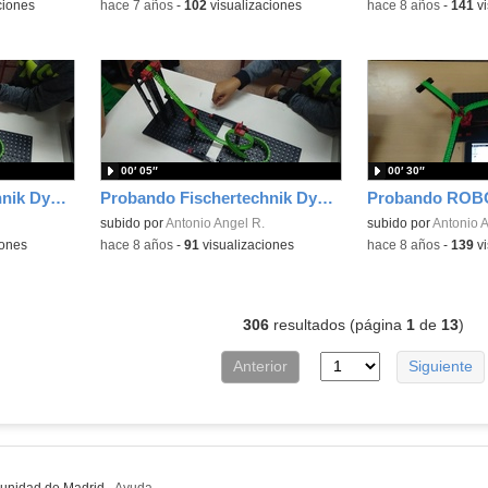
ciones
-
hace 7 años
-
102
visualizaciones
-
hace 8 años
-
141
vi
00′ 05″
00′ 30″
Probando Fischertechnik Dynamic M (2)
Probando Fischertechnik Dynamic M (1)
subido por
Antonio Angel R.
subido por
Antonio A
iones
-
hace 8 años
-
91
visualizaciones
-
hace 8 años
-
139
vi
306
resultados (página
1
de
13
)
Anterior
Siguiente