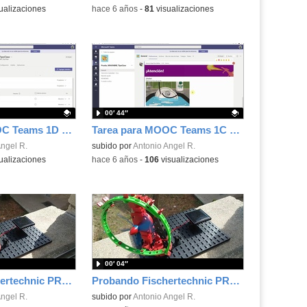
ualizaciones
-
hace 6 años
-
81
visualizaciones
00′ 44″
Tarea para MOOC Teams 1D - Cambiar rol
Tarea para MOOC Teams 1C - Miembros
.
ngel R.
Contenido educativo.
subido por
Antonio Angel R.
ualizaciones
-
hace 6 años
-
106
visualizaciones
00′ 04″
Probando Fischertechnic PROFI Oeco Energy (2)
Probando Fischertechnic PROFI Oeco Energy (1)
ngel R.
subido por
Antonio Angel R.