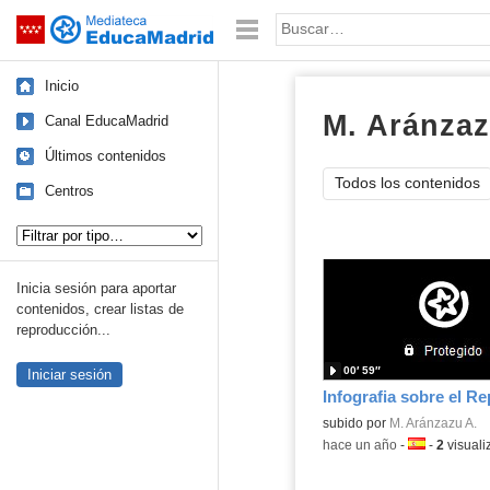
Mediateca de EducaMadrid
Saltar navegación
Palabra o frase:
Inicio
M. Aránzaz
Canal EducaMadrid
Últimos contenidos
Todos los contenidos
Centros
Tipo de contenido:
Inicia sesión para aportar
contenidos, crear listas de
reproducción...
00′ 59″
Iniciar sesión
Contenido educativo.
subido por
M. Aránzazu A.
-
hace un año
-
Idioma:
-
2
visuali