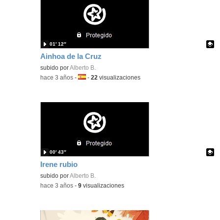
01′ 12″
Ainhoa de la Cruz
Contenido educativo.
subido por
Alberto B.
-
hace 3 años
-
Idioma:
-
22
visualizaciones
00′ 43″
Irene rubio
Contenido educativo.
subido por
Alberto B.
-
hace 3 años
-
9
visualizaciones