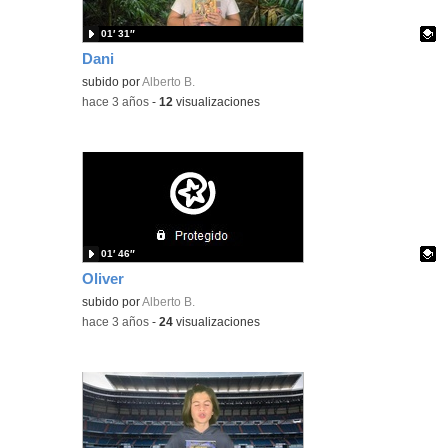
01′ 31″
Dani
Contenido educativo.
subido por
Alberto B.
-
hace 3 años
-
12
visualizaciones
01′ 46″
Oliver
Contenido educativo.
subido por
Alberto B.
-
hace 3 años
-
24
visualizaciones