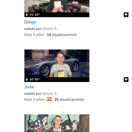
01′ 26″
Diego
Contenido educativo.
subido por
Alberto B.
-
hace 3 años
-
14
visualizaciones
00′ 50″
Julia
Contenido educativo.
subido por
Alberto B.
-
hace 3 años
-
Idioma:
-
25
visualizaciones