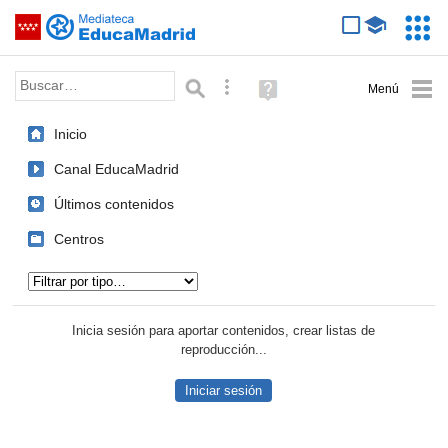
Mediateca de EducaMadrid
Saltar navegación
Servic
Educa
Palabra o frase:
Búsqueda avanzada
Ayuda
(en
ventana
Inicio
nueva)
Canal EducaMadrid
Últimos contenidos
Centros
Tipo de contenido:
Inicia sesión para aportar contenidos, crear listas de
reproducción...
Iniciar sesión