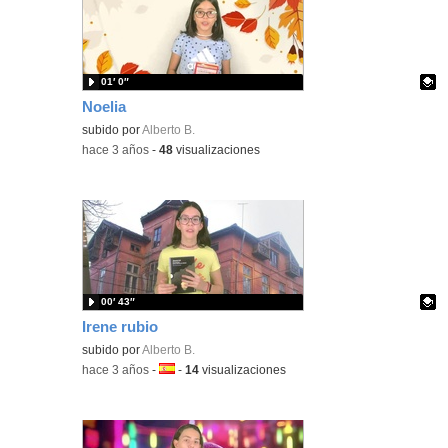
01′ 0″
Noelia
Contenido educativo.
subido por
Alberto B.
-
hace 3 años
-
48
visualizaciones
00′ 43″
Irene rubio
Contenido educativo.
subido por
Alberto B.
-
hace 3 años
-
Idioma:
-
14
visualizaciones