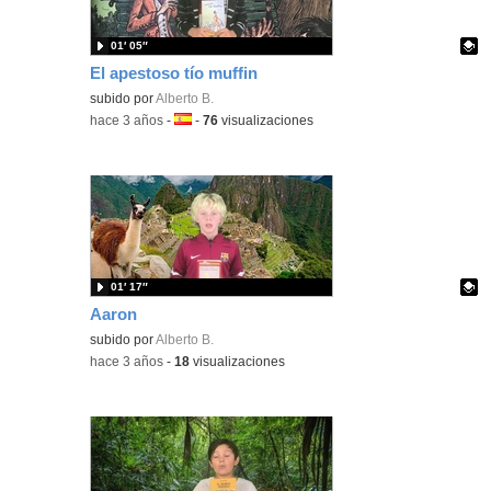
01′ 05″
El apestoso tío muffin
Contenido educativo.
subido por
Alberto B.
-
hace 3 años
-
Idioma:
-
76
visualizaciones
01′ 17″
Aaron
Contenido educativo.
subido por
Alberto B.
-
hace 3 años
-
18
visualizaciones