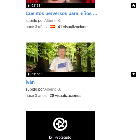
01′ 36″
Cuentos perversos para niños perversos
Contenido educativo.
subido por
Alberto B.
-
hace 3 años
-
Idioma:
-
41
visualizaciones
01′ 50″
Iván
Contenido educativo.
subido por
Alberto B.
-
hace 3 años
-
20
visualizaciones