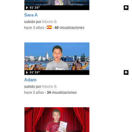
01′ 24″
Sara A
Contenido educativo.
subido por
Alberto B.
-
hace 3 años
-
Idioma:
-
40
visualizaciones
01′ 33″
Adam
Contenido educativo.
subido por
Alberto B.
-
hace 3 años
-
34
visualizaciones