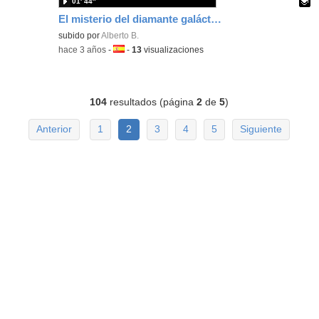
01′ 44″
El misterio del diamante galáctico
Contenido educativo.
subido por
Alberto B.
-
hace 3 años
-
Idioma:
-
13
visualizaciones
104
resultados (página
2
de
5
)
Anterior
1
2
3
4
5
Siguiente