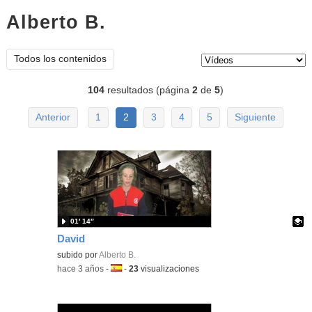
Alberto B.
vídeos
Tipo de contenido:
Todos los contenidos
104
resultados (página
2
de
5
)
Anterior
1
2
3
4
5
Siguiente
01′ 14″
David
Contenido educativo.
subido por
Alberto B.
-
hace 3 años
-
Idioma:
-
23
visualizaciones