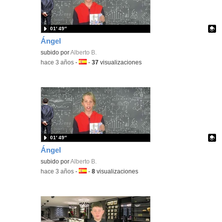
01′ 49″
Ángel
Contenido educativo.
subido por
Alberto B.
-
hace 3 años
-
Idioma:
-
37
visualizaciones
01′ 49″
Ángel
Contenido educativo.
subido por
Alberto B.
-
hace 3 años
-
Idioma:
-
8
visualizaciones