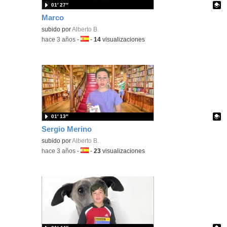
01′ 27″
Marco
Contenido educativo.
subido por
Alberto B.
-
hace 3 años
-
Idioma:
-
14
visualizaciones
01′ 13″
Sergio Merino
Contenido educativo.
subido por
Alberto B.
-
hace 3 años
-
Idioma:
-
23
visualizaciones