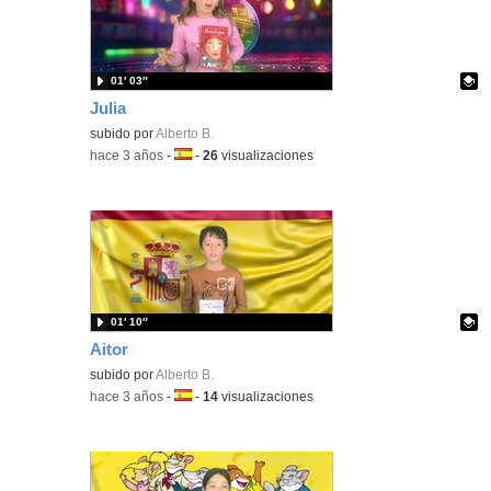
01′ 03″
Julia
Contenido educativo.
subido por
Alberto B.
-
hace 3 años
-
Idioma:
-
26
visualizaciones
01′ 10″
Aitor
Contenido educativo.
subido por
Alberto B.
-
hace 3 años
-
Idioma:
-
14
visualizaciones