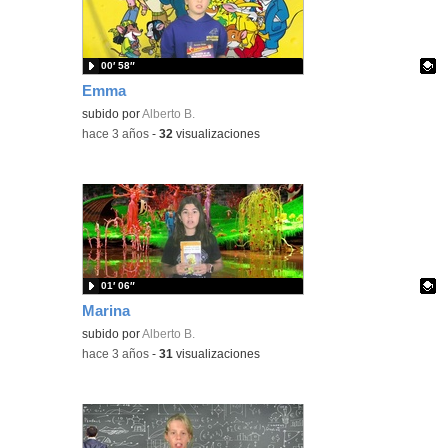
00′ 58″
Emma
Contenido educativo.
subido por
Alberto B.
-
hace 3 años
-
32
visualizaciones
01′ 06″
Marina
Contenido educativo.
subido por
Alberto B.
-
hace 3 años
-
31
visualizaciones