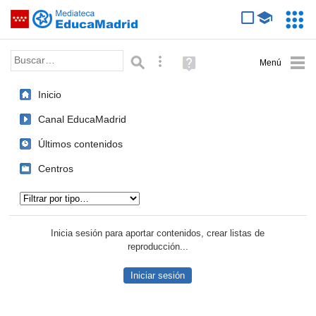
Mediateca de EducaMadrid
Saltar navegación
Servic
Educa
Palabra o frase:
Búsqueda avanzada
Ayuda
(en
ventana
Inicio
nueva)
Canal EducaMadrid
Últimos contenidos
Centros
Tipo de contenido:
Inicia sesión para aportar contenidos, crear listas de
reproducción...
Iniciar sesión