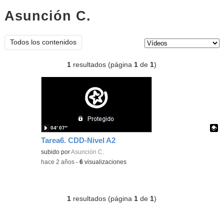
Asunción C.
vídeos
Tipo de contenido:
Todos los contenidos
1
resultados (página
1
de
1
)
04′ 07″
Tarea6. CDD-Nivel A2
Contenido educativo.
subido por
Asunción C.
-
hace 2 años
-
6
visualizaciones
1
resultados (página
1
de
1
)