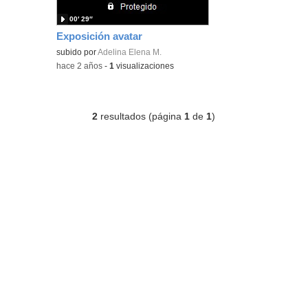
00′ 29″
Exposición avatar
subido por
Adelina Elena M.
-
hace 2 años
-
1
visualizaciones
2
resultados (página
1
de
1
)