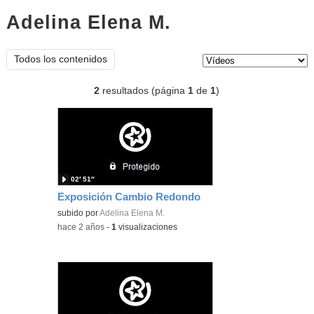
Adelina Elena M.
vídeos
Tipo de contenido:
Todos los contenidos
2
resultados (página
1
de
1
)
02′ 51″
Exposición Cambio Redondo
subido por
Adelina Elena M.
-
hace 2 años
-
1
visualizaciones