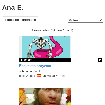
Ana E.
vídeos
Tipo de contenido:
Todos los contenidos
2
resultados (página
1
de
1
)
00′ 22″
Esqueleto proyecto
Contenido educativo.
subido por
Ana E.
-
hace 2 años
-
Idioma:
-
36
visualizaciones