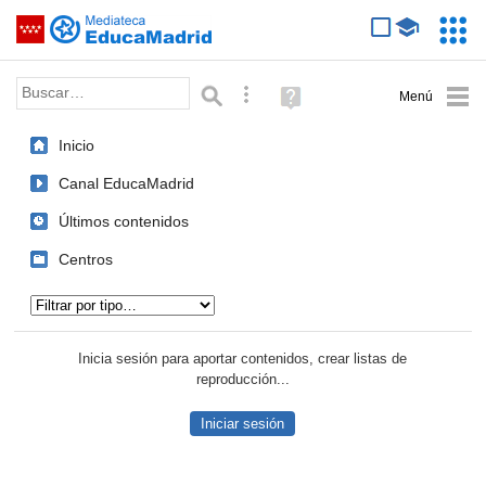
Mediateca de EducaMadrid
Saltar navegación
Servic
Educa
Palabra o frase:
Búsqueda avanzada
Ayuda
(en
ventana
Inicio
nueva)
Canal EducaMadrid
Últimos contenidos
Centros
Tipo de contenido:
Inicia sesión para aportar contenidos, crear listas de
reproducción...
Iniciar sesión