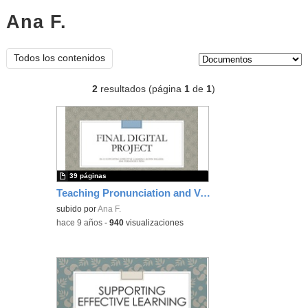
Ana F.
documentos
Tipo de contenido:
Todos los contenidos
2
resultados (página
1
de
1
)
39 páginas
Teaching Pronunciation and Vocabulary of ELF
subido por
Ana F.
-
hace 9 años
-
940
visualizaciones