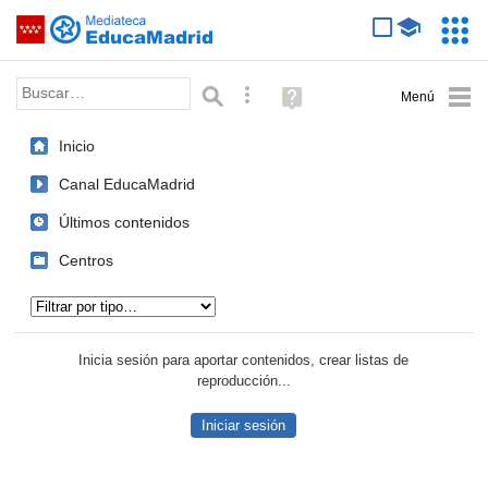
Mediateca de EducaMadrid
Saltar navegación
Servic
Educa
Palabra o frase:
Búsqueda avanzada
Ayuda
(en
ventana
Inicio
nueva)
Canal EducaMadrid
Últimos contenidos
Centros
Tipo de contenido:
Inicia sesión para aportar contenidos, crear listas de
reproducción...
Iniciar sesión