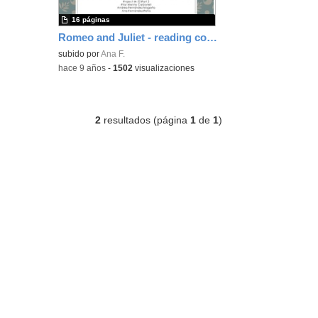
16 páginas
Romeo and Juliet - reading comprehension
subido por
Ana F.
-
hace 9 años
-
1502
visualizaciones
2
resultados (página
1
de
1
)