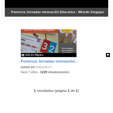
Ponencia Jornadas innovación Educativa - Método Singapur
645.03 KBytes
Ponencia Jornadas innovación Educativa - Método Singapur
Contenido educativo.
subido por
Alejandra F.
-
hace 7 años
-
1229
visualizaciones
1
resultados (página
1
de
1
)