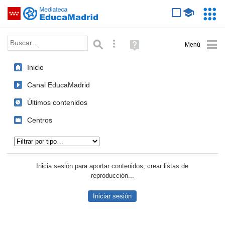
Mediateca de EducaMadrid
Saltar navegación
Servic
Educa
Palabra o frase:
Búsqueda avanzada
Ayuda
(en
ventana
Inicio
nueva)
Canal EducaMadrid
Últimos contenidos
Centros
Tipo de contenido:
Inicia sesión para aportar contenidos, crear listas de
reproducción...
Iniciar sesión