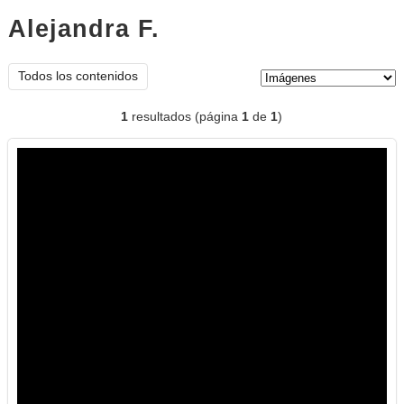
Alejandra F.
imágenes
Tipo de contenido:
Todos los contenidos
1
resultados (página
1
de
1
)