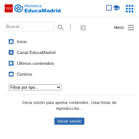
Mediateca de EducaMadrid
Saltar navegación
Servic
Educa
Palabra o frase:
Búsqueda avanzada
Ayuda
(en
ventana
Inicio
nueva)
Canal EducaMadrid
Últimos contenidos
Centros
Tipo de contenido:
Inicia sesión para aportar contenidos, crear listas de
reproducción...
Iniciar sesión