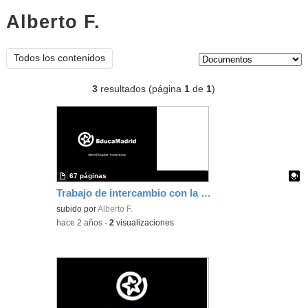
Alberto F.
documentos
Tipo de contenido:
Todos los contenidos
3
resultados (página
1
de
1
)
67 páginas
Trabajo de intercambio con la Fundación Vicente Ferrer
Contenido educativo.
subido por
Alberto F.
-
hace 2 años
-
2
visualizaciones