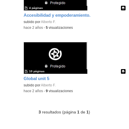
4 páginas
Accesibilidad y empoderamiento.
Contenido educativo.
subido por
Alberto F.
-
hace 2 años
-
5
visualizaciones
10 páginas
Global unit 5
Contenido educativo.
subido por
Alberto F.
-
hace 2 años
-
9
visualizaciones
3
resultados (página
1
de
1
)