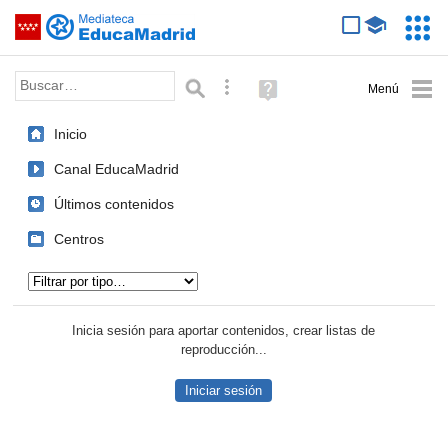
Mediateca de EducaMadrid
Saltar navegación
Servic
Educa
Palabra o frase:
Búsqueda avanzada
Ayuda
(en
ventana
Inicio
nueva)
Canal EducaMadrid
Últimos contenidos
Centros
Tipo de contenido:
Inicia sesión para aportar contenidos, crear listas de
reproducción...
Iniciar sesión