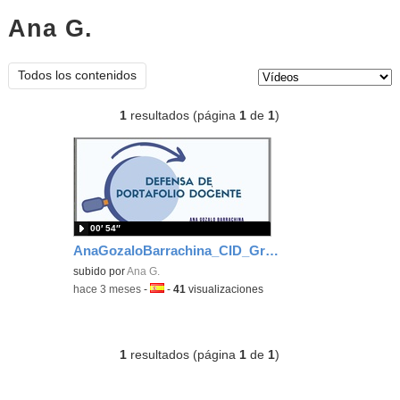
Ana G.
vídeos
Tipo de contenido:
Todos los contenidos
1
resultados (página
1
de
1
)
00′ 54″
AnaGozaloBarrachina_CID_Grupo2_Plantilla de reflexión
subido por
Ana G.
-
hace 3 meses
-
Idioma:
-
41
visualizaciones
1
resultados (página
1
de
1
)