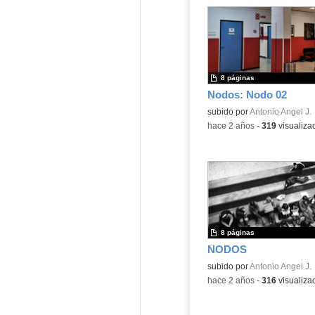
8 páginas
Nodos: Nodo 02
Contenido educativo.
subido por
Antonio Angel J.
-
hace 2 años
-
319
visualiza
8 páginas
NODOS
Contenido educativo.
subido por
Antonio Angel J.
-
hace 2 años
-
316
visualiza