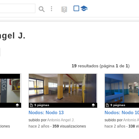
Búsqueda avanzada
Ayuda
(en
ventana
nueva)
gel J.
documentos
Tipo de contenido:
19
resultados (página
1
de
1
)
5 páginas
9 páginas
Nodos: Nodo 13
Nodos: Nodo 1
Contenido educativo.
subido por
Antonio Angel J.
Contenido educativo
subido por
Antonio A
ciones
-
hace 2 años
-
359
visualizaciones
-
hace 2 años
-
338
vi