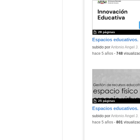
28 páginas
subido por
Antonio Angel J.
-
hace 5 años
-
748
visualiza
25 páginas
subido por
Antonio Angel J.
-
hace 5 años
-
801
visualiza