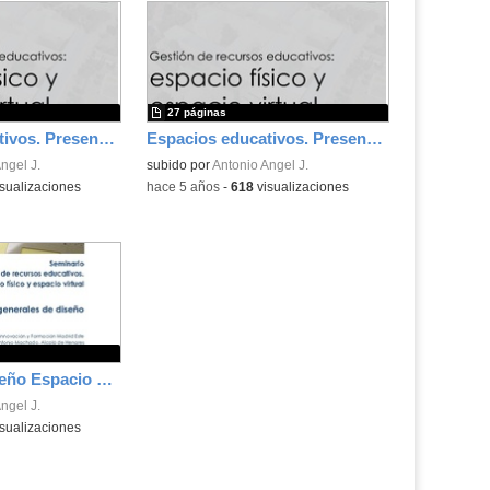
27 páginas
Espacios educativos. Presentación 3
Espacios educativos. Presentación 2
ngel J.
subido por
Antonio Angel J.
sualizaciones
-
hace 5 años
-
618
visualizaciones
Criterios de Diseño Espacio Educativo
ngel J.
sualizaciones