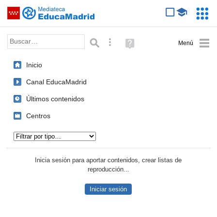
Mediateca de EducaMadrid
Saltar navegación
Servic
Educa
Palabra o frase:
Búsqueda avanzada
Ayuda
(en
ventana
Inicio
nueva)
Canal EducaMadrid
Últimos contenidos
Centros
Tipo de contenido:
Inicia sesión para aportar contenidos, crear listas de
reproducción...
Iniciar sesión