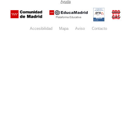
Ayuda
(en ventana nueva)
Certificación
Buzón
de
anónim
conformidad
del Pla
con el
Regiona
Esquema
contra l
Nacional de
Accesibilidad
Mapa
web
Aviso
legal
Contacto
Drogas 
Seguridad
la
(categoría
Comunid
MEDIA). El
de Madr
documento
se abrirá en
ventana
nueva.