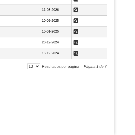
NaN11-03-2026
11-03-2026
Ver
NaN10-09-2025
10-09-2025
Ver
NaN15-01-2025
15-01-2025
Ver
NaN26-12-2024
26-12-2024
Ver
NaN16-12-2024
16-12-2024
Ver
Resultados por página
Página
1
de
7