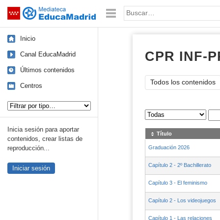
Mediateca de EducaMadrid
Saltar navegación
Palabra o frase:
Inicio
CPR INF-P
Canal EducaMadrid
Últimos contenidos
Todos los contenidos
Centros
Tipo de contenido:
Sus archivos
:
Inicia sesión para aportar
Título
contenidos, crear listas de
Graduación 2026
reproducción...
Capítulo 2 - 2º Bachillerato
Iniciar sesión
Capítulo 3 - El feminismo
Capítulo 2 - Los videojuegos
Capítulo 1 - Las relaciones