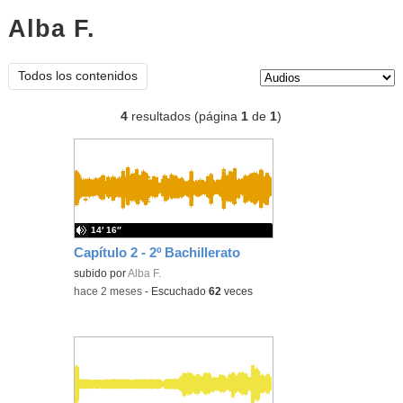
Alba F.
audios
Tipo de contenido:
Todos los contenidos
4
resultados (página
1
de
1
)
14′ 16″
Capítulo 2 - 2º Bachillerato
subido por
Alba F.
-
hace 2 meses
-
Escuchado
62
veces