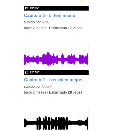
19′ 35″
Capítulo 3 - El feminismo
subido por
Alba F.
-
hace 2 meses
-
Escuchado
17
veces
12′ 58″
Capítulo 2 - Los videojuegos
subido por
Alba F.
-
hace 2 meses
-
Escuchado
28
veces