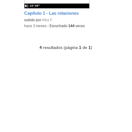
10′ 09″
Capítulo 1 - Las relaciones
subido por
Alba F.
-
hace 3 meses
-
Escuchado
144
veces
4
resultados (página
1
de
1
)