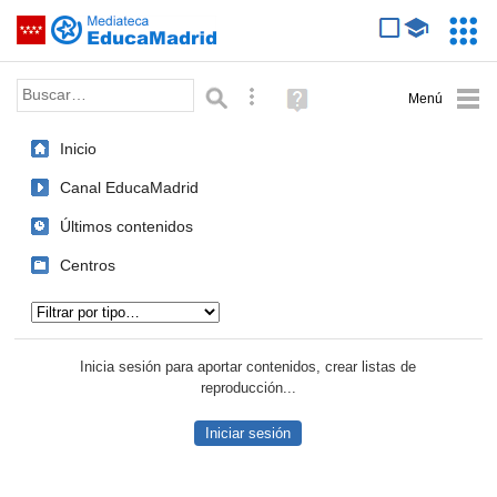
Mediateca de EducaMadrid
Saltar navegación
Servic
Educa
Palabra o frase:
Búsqueda avanzada
Ayuda
(en
ventana
Inicio
nueva)
Canal EducaMadrid
Últimos contenidos
Centros
Tipo de contenido:
Inicia sesión para aportar contenidos, crear listas de
reproducción...
Iniciar sesión