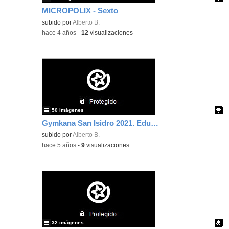
MICROPOLIX - Sexto
Contenido educativo.
subido por
Alberto B.
-
hace 4 años
-
12
visualizaciones
50 imágenes
Gymkana San Isidro 2021. Educación Física
Contenido educativo.
subido por
Alberto B.
-
hace 5 años
-
9
visualizaciones
32 imágenes