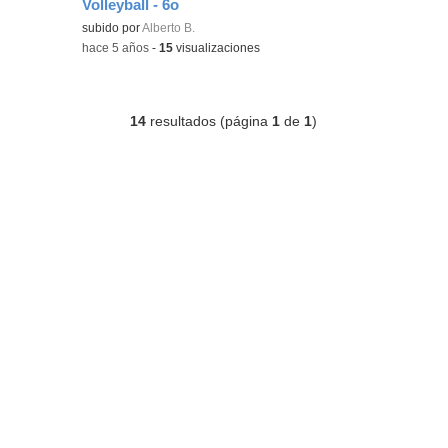
Volleyball - 6o
Contenido educativo.
subido por
Alberto B.
-
hace 5 años
-
15
visualizaciones
14
resultados (página
1
de
1
)