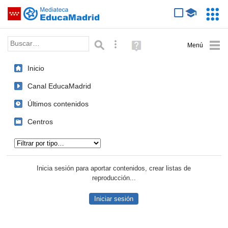
Mediateca de EducaMadrid
Saltar navegación
Servic
Educa
Palabra o frase:
Búsqueda avanzada
Ayuda
(en
ventana
Inicio
nueva)
Canal EducaMadrid
Últimos contenidos
Centros
Tipo de contenido:
Inicia sesión para aportar contenidos, crear listas de
reproducción...
Iniciar sesión