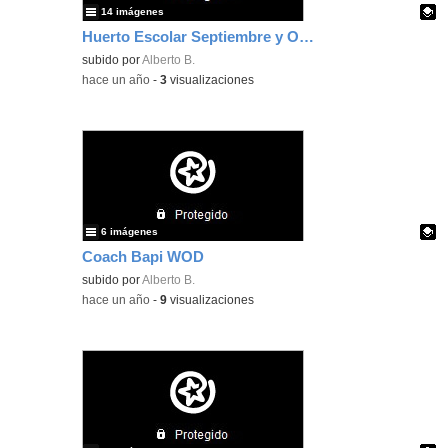
14 imágenes
Huerto Escolar Septiembre y Octubre
Contenido educativo.
subido por
Alberto B.
-
hace un año
-
3
visualizaciones
6 imágenes
Coach Bapi WOD
Contenido educativo.
subido por
Alberto B.
-
hace un año
-
9
visualizaciones