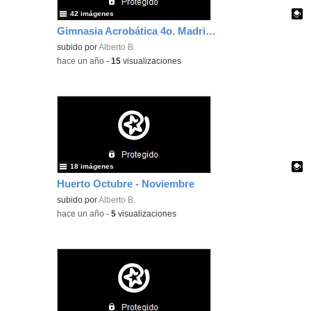
42 imágenes
Gimnasia Acrobática 4o. Madrid Comunidad Olimpica
Contenido educativo.
subido por
Alberto B.
-
hace un año
-
15
visualizaciones
18 imágenes
Huerto Octubre - Noviembre
Contenido educativo.
subido por
Alberto B.
-
hace un año
-
5
visualizaciones