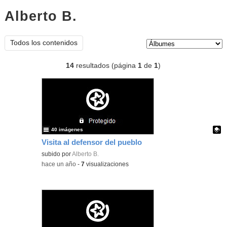
Alberto B.
Álbumes
Tipo de contenido:
Todos los contenidos
14
resultados (página
1
de
1
)
40 imágenes
Visita al defensor del pueblo
Contenido educativo.
subido por
Alberto B.
-
hace un año
-
7
visualizaciones