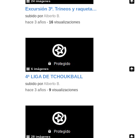
24 imágenes
Excursión 3º. Trineos y raquetas de Nieve en Valdeski
Contenido educativo.
subido por
Alberto B.
-
hace 3 años
-
16
visualizaciones
6 imágenes
4ª LIGA DE TCHOUKBALL
Contenido educativo.
subido por
Alberto B.
-
hace 3 años
-
9
visualizaciones
28 imágenes