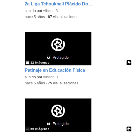
2a Liga Tchoukball Plácido Domingo
Contenido educativo.
subido por
Alberto B.
-
hace 5 años
-
87
visualizaciones
12 imágenes
Patinaje en Educación Física
Contenido educativo.
subido por
Alberto B.
-
hace 5 años
-
75
visualizaciones
50 imágenes