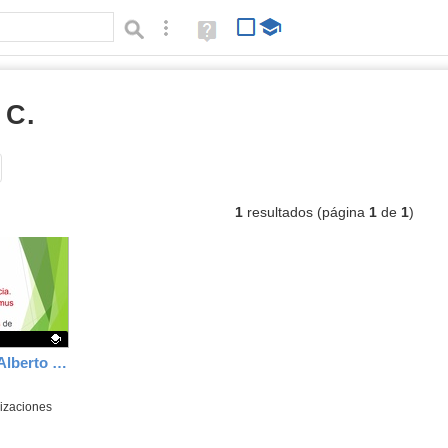
Búsqueda avanzada
Ayuda
(en
ventana
nueva)
 C.
vídeos
Tipo de contenido:
1
resultados (página
1
de
1
)
Portafolio digital CID Alberto de Castro
izaciones