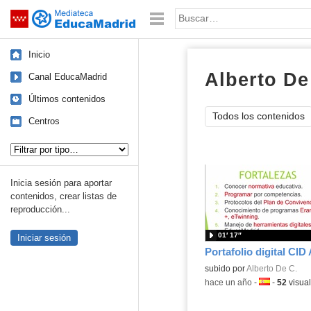
Mediateca de EducaMadrid
Saltar navegación
Palabra o frase:
Inicio
Alberto De
Canal EducaMadrid
Últimos contenidos
Todos los contenidos
Centros
Tipo de contenido:
Inicia sesión para aportar
contenidos, crear listas de
reproducción...
01′ 17″
Iniciar sesión
Contenido educativo.
subido por
Alberto De C.
-
hace un año
-
Idioma:
-
52
visual