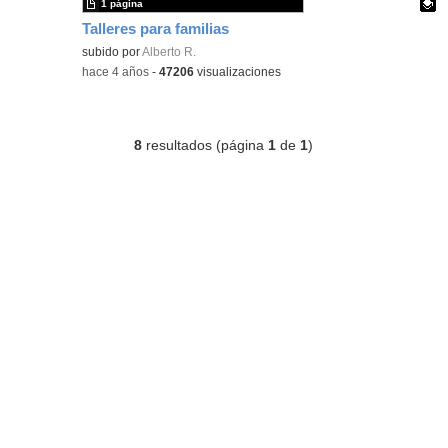
1 página
Talleres para familias
Contenido educativo.
subido por
Alberto R.
-
hace 4 años
-
47206
visualizaciones
8
resultados (página
1
de
1
)