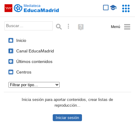
Mediateca de EducaMadrid
Saltar navegación
Servic
Educa
Palabra o frase:
Búsqueda avanzada
Ayuda
(en
ventana
Inicio
nueva)
Canal EducaMadrid
Últimos contenidos
Centros
Tipo de contenido:
Inicia sesión para aportar contenidos, crear listas de
reproducción...
Iniciar sesión