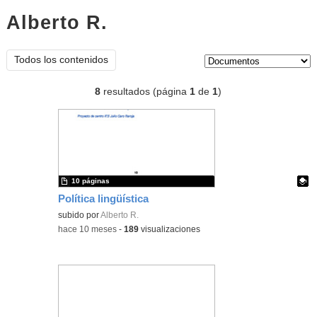
Alberto R.
documentos
Tipo de contenido:
Todos los contenidos
8
resultados (página
1
de
1
)
10 páginas
Política lingüística
Contenido educativo.
subido por
Alberto R.
-
hace 10 meses
-
189
visualizaciones