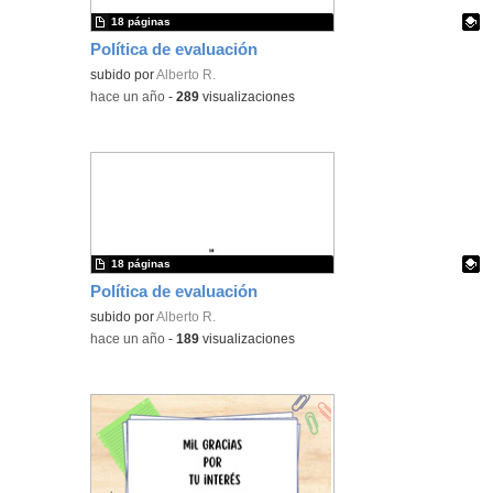
18 páginas
Política de evaluación
Contenido educativo.
subido por
Alberto R.
-
hace un año
-
289
visualizaciones
18 páginas
Política de evaluación
Contenido educativo.
subido por
Alberto R.
-
hace un año
-
189
visualizaciones