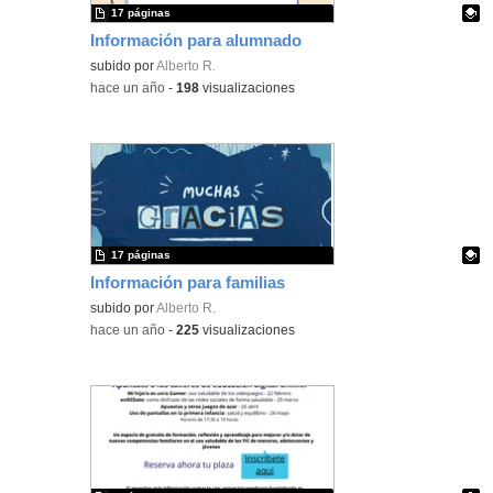
17 páginas
Información para alumnado
Contenido educativo.
subido por
Alberto R.
-
hace un año
-
198
visualizaciones
17 páginas
Información para familias
Contenido educativo.
subido por
Alberto R.
-
hace un año
-
225
visualizaciones