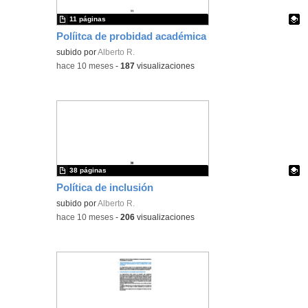
11 páginas
Políitca de probidad académica
Contenido educativo.
subido por
Alberto R.
-
hace 10 meses
-
187
visualizaciones
38 páginas
Política de inclusión
Contenido educativo.
subido por
Alberto R.
-
hace 10 meses
-
206
visualizaciones