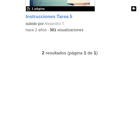
1 página
Instrucciones Tarea 5
Contenido educativo.
subido por
Alejandro T.
-
hace 2 años
-
301
visualizaciones
2
resultados (página
1
de
1
)