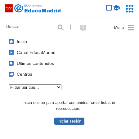
Mediateca de EducaMadrid
Saltar navegación
Servic
Educa
Palabra o frase:
Búsqueda avanzada
Ayuda
(en
ventana
Inicio
nueva)
Canal EducaMadrid
Últimos contenidos
Centros
Tipo de contenido:
Inicia sesión para aportar contenidos, crear listas de
reproducción...
Iniciar sesión