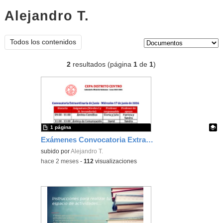
Alejandro T.
documentos
Tipo de contenido:
Todos los contenidos
2
resultados (página
1
de
1
)
1 página
Exámenes Convocatoria Extraordinaria. Curso 2025-26
Contenido educativo.
subido por
Alejandro T.
-
hace 2 meses
-
112
visualizaciones