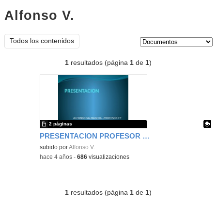
Alfonso V.
documentos
Tipo de contenido:
Todos los contenidos
1
resultados (página
1
de
1
)
2 páginas
PRESENTACION PROFESOR POWEPPOINT
Contenido educativo.
subido por
Alfonso V.
-
hace 4 años
-
686
visualizaciones
1
resultados (página
1
de
1
)