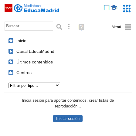
Mediateca de EducaMadrid
Saltar navegación
Servic
Educa
Palabra o frase:
Búsqueda avanzada
Ayuda
(en
ventana
Inicio
nueva)
Canal EducaMadrid
Últimos contenidos
Centros
Tipo de contenido:
Inicia sesión para aportar contenidos, crear listas de
reproducción...
Iniciar sesión