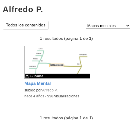
Alfredo P.
mapas mentales
Tipo de contenido:
Todos los contenidos
1
resultados (página
1
de
1
)
10 nodos
Mapa Mental
subido por
Alfredo P.
-
hace 4 años
-
556
visualizaciones
1
resultados (página
1
de
1
)