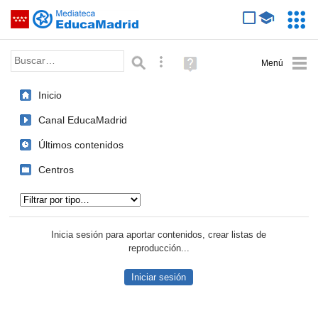
Mediateca de EducaMadrid
Saltar navegación
Servic
Educa
Palabra o frase:
Búsqueda avanzada
Ayuda
(en
ventana
Inicio
nueva)
Canal EducaMadrid
Últimos contenidos
Centros
Tipo de contenido:
Inicia sesión para aportar contenidos, crear listas de
reproducción...
Iniciar sesión