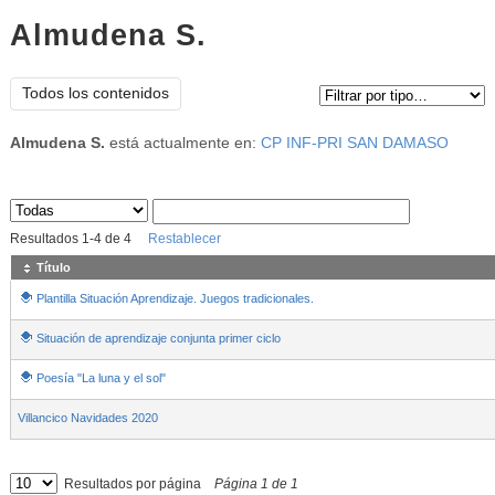
Almudena S.
Tipo de contenido:
Todos los contenidos
Almudena S.
está actualmente en:
CP INF-PRI SAN DAMASO
Sus archivos
:
Resultados
1
-
4
de
4
Restablecer
Título
Plantilla Situación Aprendizaje. Juegos tradicionales.
Situación de aprendizaje conjunta primer ciclo
Poesía "La luna y el sol"
Villancico Navidades 2020
Resultados por página
Página
1
de
1