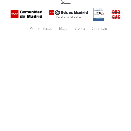
Ayuda
(en ventana nueva)
Certificación
Buzón
de
anónim
conformidad
del Pla
con el
Regiona
Esquema
contra l
Nacional de
Accesibilidad
Mapa
web
Aviso
legal
Contacto
Drogas 
Seguridad
la
(categoría
Comunid
MEDIA). El
de Madr
documento
se abrirá en
ventana
nueva.