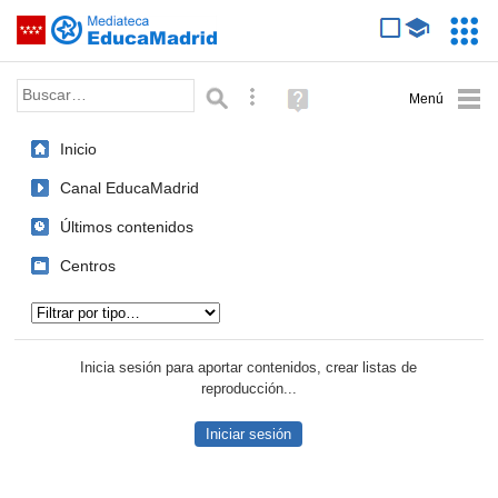
Mediateca de EducaMadrid
Saltar navegación
Servic
Educa
Palabra o frase:
Búsqueda avanzada
Ayuda
(en
ventana
Inicio
nueva)
Canal EducaMadrid
Últimos contenidos
Centros
Tipo de contenido:
Inicia sesión para aportar contenidos, crear listas de
reproducción...
Iniciar sesión