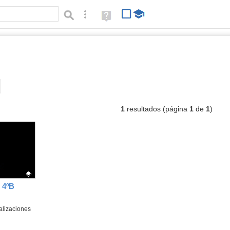
Búsqueda avanzada
Ayuda
(en
ventana
nueva)
os
Tipo de contenido:
1
resultados (página
1
de
1
)
4ºB
alizaciones