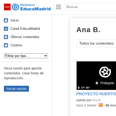
Mediateca de EducaMadrid
Saltar navegación
Palabra o frase:
Inicio
Ana B.
víde
Canal EducaMadrid
Últimos contenidos
Todos los contenidos
Centros
Tipo de contenido:
Inicia sesión para aportar
contenidos, crear listas de
reproducción...
07′ 46″
Iniciar sesión
PROYECTO HUERTO 
Contenido educativo.
subido por
Ana B.
-
hace 2 meses
-
Idioma:
-
16
visu