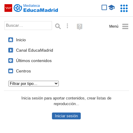
Mediateca de EducaMadrid
Saltar navegación
Servic
Educa
Palabra o frase:
Búsqueda avanzada
Ayuda
(en
ventana
Inicio
nueva)
Canal EducaMadrid
Últimos contenidos
Centros
Tipo de contenido:
Inicia sesión para aportar contenidos, crear listas de
reproducción...
Iniciar sesión