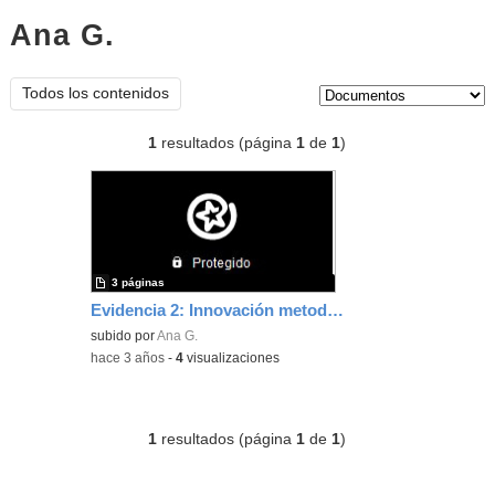
Ana G.
documentos
Tipo de contenido:
Todos los contenidos
1
resultados (página
1
de
1
)
3 páginas
Evidencia 2: Innovación metodológica
subido por
Ana G.
-
hace 3 años
-
4
visualizaciones
1
resultados (página
1
de
1
)