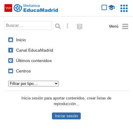
Mediateca de EducaMadrid
Saltar navegación
Servic
Educa
Palabra o frase:
Búsqueda avanzada
Ayuda
(en
ventana
Inicio
nueva)
Canal EducaMadrid
Últimos contenidos
Centros
Tipo de contenido:
Inicia sesión para aportar contenidos, crear listas de
reproducción...
Iniciar sesión