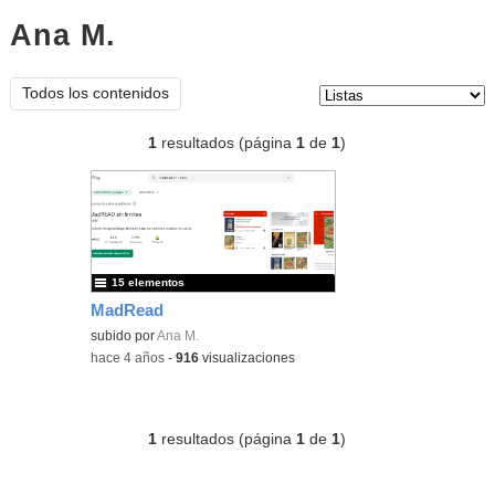
Ana M.
listas
Tipo de contenido:
Todos los contenidos
1
resultados (página
1
de
1
)
15 elementos
MadRead
subido por
Ana M.
-
hace 4 años
-
916
visualizaciones
1
resultados (página
1
de
1
)