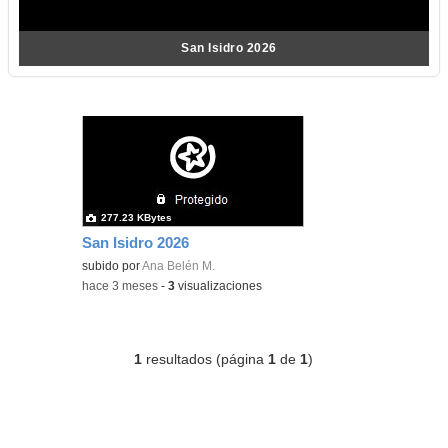
San Isidro 2026
277.23 KBytes
San Isidro 2026
subido por
Ana Belén M.
-
hace 3 meses
-
3
visualizaciones
1
resultados (página
1
de
1
)