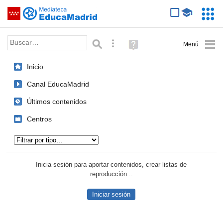
Mediateca de EducaMadrid
Saltar navegación
Servic
Educa
Palabra o frase:
Búsqueda avanzada
Ayuda
(en
ventana
Inicio
nueva)
Canal EducaMadrid
Últimos contenidos
Centros
Tipo de contenido:
Inicia sesión para aportar contenidos, crear listas de
reproducción...
Iniciar sesión