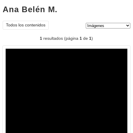
Ana Belén M.
imágenes
Tipo de contenido:
Todos los contenidos
1
resultados (página
1
de
1
)