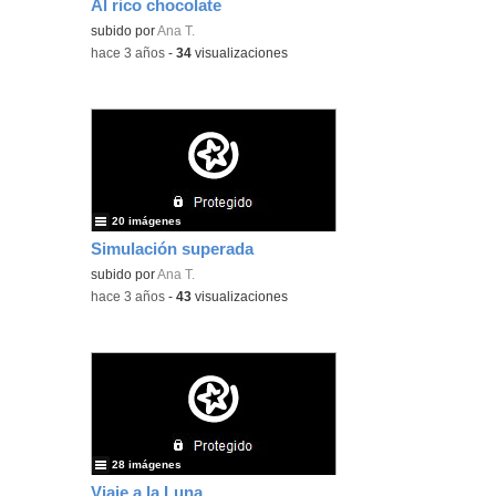
Al rico chocolate
subido por
Ana T.
-
hace 3 años
-
34
visualizaciones
20 imágenes
Simulación superada
subido por
Ana T.
-
hace 3 años
-
43
visualizaciones
28 imágenes
Viaje a la Luna