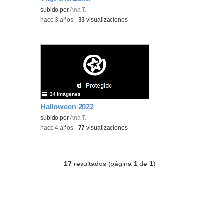
subido por
Ana T.
-
hace 3 años
-
33
visualizaciones
34 imágenes
Halloween 2022
subido por
Ana T.
-
hace 4 años
-
77
visualizaciones
17
resultados (página
1
de
1
)