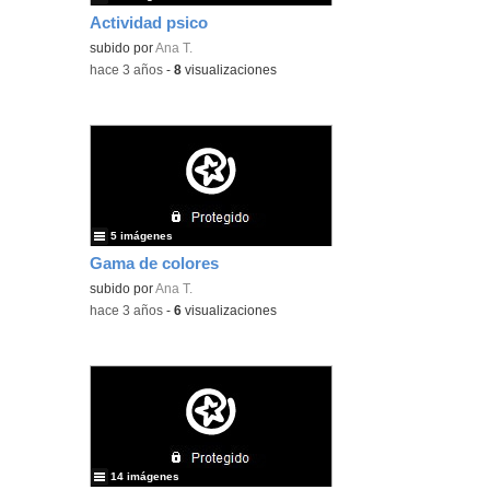
Actividad psico
subido por
Ana T.
-
hace 3 años
-
8
visualizaciones
5 imágenes
Gama de colores
subido por
Ana T.
-
hace 3 años
-
6
visualizaciones
14 imágenes