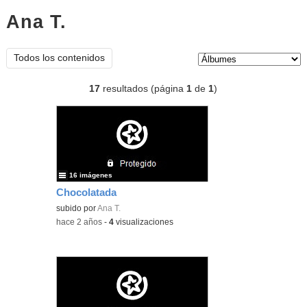
Ana T.
Álbumes
Tipo de contenido:
Todos los contenidos
17
resultados (página
1
de
1
)
16 imágenes
Chocolatada
subido por
Ana T.
-
hace 2 años
-
4
visualizaciones