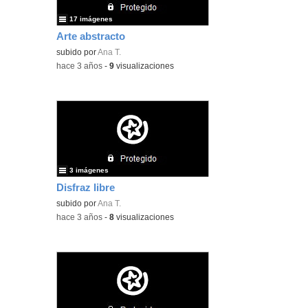
17 imágenes
Arte abstracto
subido por
Ana T.
-
hace 3 años
-
9
visualizaciones
3 imágenes
Disfraz libre
subido por
Ana T.
-
hace 3 años
-
8
visualizaciones