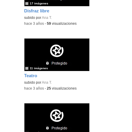
17 imágenes
Disfraz libre
subido por
Ana T.
-
hace 3 años
-
59
visualizaciones
11 imágenes
Teatro
subido por
Ana T.
-
hace 3 años
-
25
visualizaciones