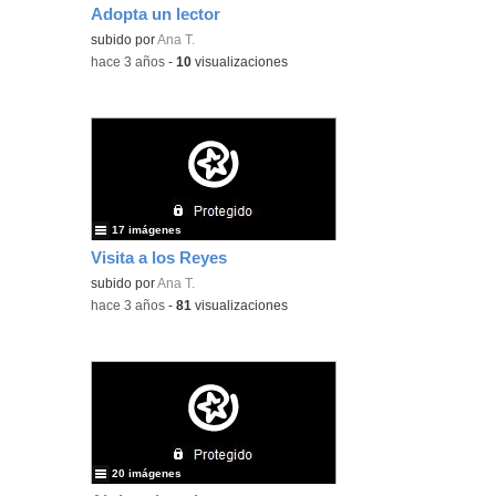
Adopta un lector
subido por
Ana T.
-
hace 3 años
-
10
visualizaciones
17 imágenes
Visita a los Reyes
subido por
Ana T.
-
hace 3 años
-
81
visualizaciones
20 imágenes