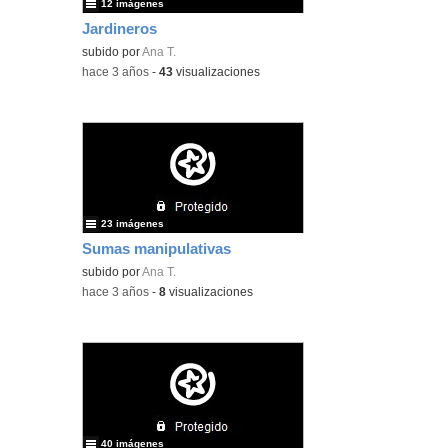
12 imágenes
Jardineros
subido por
Ana T.
-
hace 3 años
-
43
visualizaciones
23 imágenes
Sumas manipulativas
subido por
Ana T.
-
hace 3 años
-
8
visualizaciones
40 imágenes