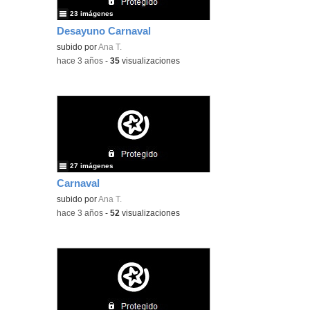
23 imágenes
Desayuno Carnaval
subido por
Ana T.
-
hace 3 años
-
35
visualizaciones
27 imágenes
Carnaval
subido por
Ana T.
-
hace 3 años
-
52
visualizaciones