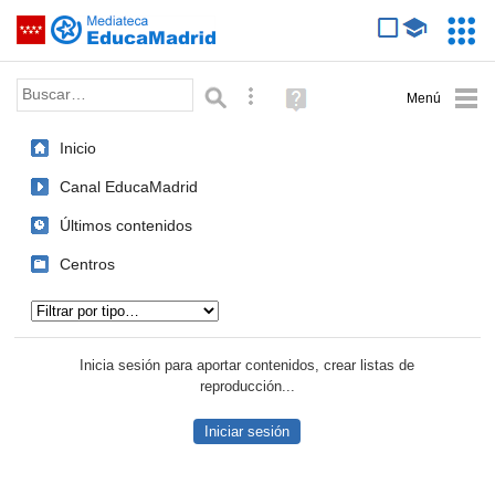
Mediateca de EducaMadrid
Saltar navegación
Servic
Educa
Palabra o frase:
Búsqueda avanzada
Ayuda
(en
ventana
Inicio
nueva)
Canal EducaMadrid
Últimos contenidos
Centros
Tipo de contenido:
Inicia sesión para aportar contenidos, crear listas de
reproducción...
Iniciar sesión